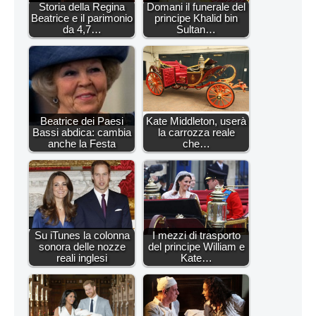
Storia della Regina
Domani il funerale del
Beatrice e il parimonio
principe Khalid bin
da 4,7…
Sultan…
Beatrice dei Paesi
Kate Middleton, userà
Bassi abdica: cambia
la carrozza reale
anche la Festa
che…
Su iTunes la colonna
I mezzi di trasporto
sonora delle nozze
del principe William e
reali inglesi
Kate…