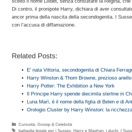
scelto il nome Lilibet, senza consultare la Regina, che 
Di contro, il pronipote Harry, dichiara di aver consul
ancor prima della nascita della secondogenita. I Sussex
con l’accusa di diffamazione.
Related Posts:
E’ nata Vittoria, secondogenita di Chiara Ferrag
Harry Winston & Thom Browne, prezioso anell
Harry Potter: The Exhibition a New York
Il Principe Harry spende diecimila sterline in 
Luna Marì, è il nome della figlia di Belen e di An
Orologio Cluster by Harry Winston: la ricchezz
Categorie
Curiosità
,
Gossip & Celebrità
Tag
battaglia legale per i Sussex
,
Harry e Maghan
,
i duchi
,
I Sus