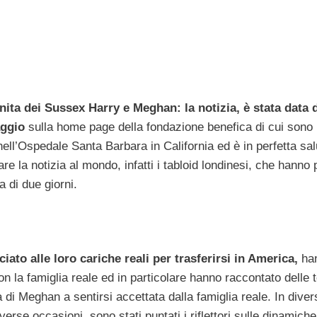
nita dei Sussex Harry e Meghan: la notizia, è stata data 
aggio
sulla home page della fondazione benefica di cui sono
nell’Ospedale Santa Barbara in California ed è in perfetta sal
re la notizia al mondo, infatti i tabloid londinesi, che hanno 
 di due giorni.
to alle loro cariche reali per trasferirsi in America,
ha
n la famiglia reale ed in particolare hanno raccontato delle 
ltà di Meghan a sentirsi accettata dalla famiglia reale. In dive
erse occasioni, sono stati puntati i riflettori sulle dinamiche