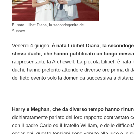
E’ nata Lilibet Diana, la secondogenita dei
Sussex
Venerdi 4 giugno,
è nata Libibet Diana, la secondoge
stessi duchi, che hanno pubblicato un lungo mess
rappresentanti, la Archewell. La piccola Lilibet, è nata 
duchi, hanno preferito attendere diverse ore prima di da
del lieto evento solo la domenica successiva a distanza
Harry e Meghan, che da diverso tempo hanno rinuncia
dichiaratamente parlato del loro rapporto contrastato co
con il padre Carlo ed il fratello William, e delle diffico
occasioni, queste tensioni sono venute alla luce e in div