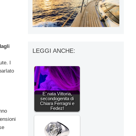
dagli
LEGGI ANCHE:
ute. I
parlato
E’ nata Vittoria,
secondogenita di
Chiara Ferragni e
Fedez!
nno
tensioni
rse