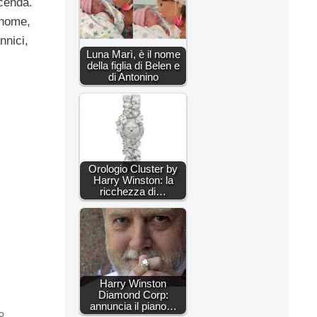
icenda.
 nome,
nnici,
Luna Marì, è il nome
della figlia di Belen e
di Antonino
Orologio Cluster by
Harry Winston: la
ricchezza di…
Harry Winston
Diamond Corp:
annuncia il piano…
o