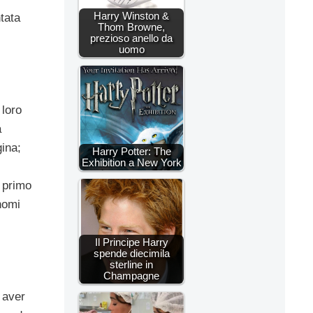
Harry Winston &
tata
Thom Browne,
prezioso anello da
uomo
 loro
a
gina;
Harry Potter: The
Exhibition a New York
l primo
nomi
Il Principe Harry
spende diecimila
sterline in
Champagne
 aver