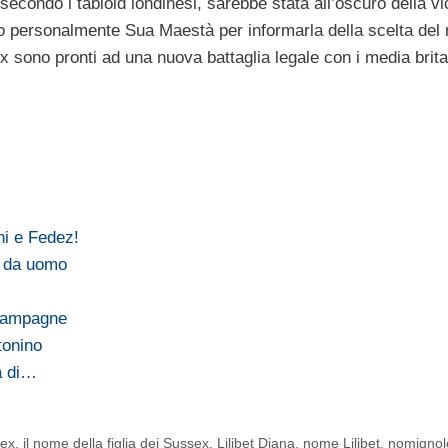
secondo i tabloid londinesi, sarebbe stata all’oscuro della v
tato personalmente Sua Maestà per informarla della scelta del
 sono pronti ad una nuova battaglia legale con i media brita
ni e Fedez!
o da uomo
Champagne
tonino
a di…
sex
,
il nome della figlia dei Sussex
,
Lilibet Diana
,
nome Lilibet
,
nomignol