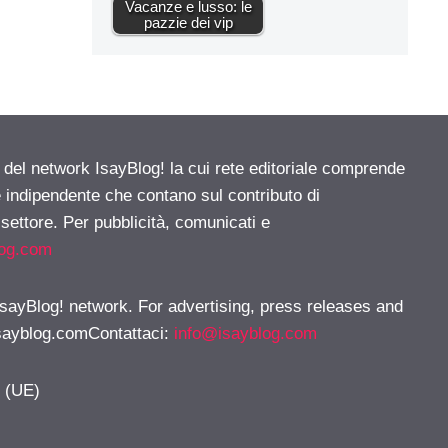
Vacanze e lusso: le
pazzie dei vip
e del network IsayBlog! la cui rete editoriale comprende
e indipendente che contano sul contributo di
 settore. Per pubblicità, comunicati e
log.com
 IsayBlog! network. For advertising, press releases and
sayblog.comContattaci
:
info@isayblog.com
y (UE)