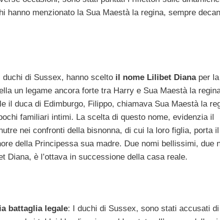
duchi hanno menzionato la Sua Maestà la regina, sempre decan
 i duchi di Sussex, hanno scelto
il nome Lilibet Diana
per la
gella un legame ancora forte tra Harry e Sua Maestà la regin
uale il duca di Edimburgo, Filippo, chiamava Sua Maestà la re
chi familiari intimi. La scelta di questo nome, evidenzia il
tre nei confronti della bisnonna, di cui la loro figlia, porta i
ore della Principessa sua madre. Due nomi bellissimi, due 
bet Diana, è l’ottava in successione della casa reale.
a battaglia legale
: I duchi di Sussex, sono stati accusati di