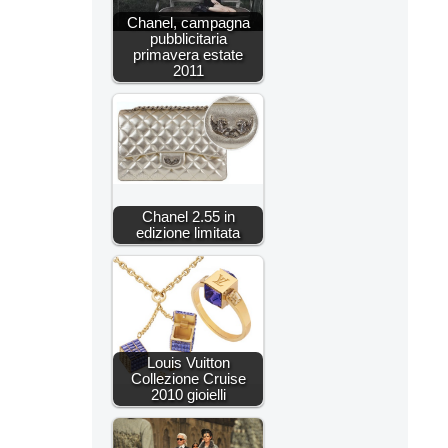
Chanel, campagna
pubblicitaria
primavera estate
2011
Chanel 2.55 in
edizione limitata
Louis Vuitton
Collezione Cruise
2010 gioielli