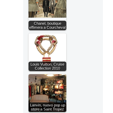
Chanel, boutique
effimera a Courcheval
Louis Vuitton, Cruise
Collection 2010
Lanvin, nuovo pop up
store a Saint Tropez