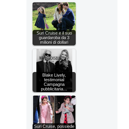
Suri Cruise e il suo
guardaroba da 3
milioni di dollari
Blake Lively,
testimonial
Campagna
pubblicitaria…
Suri Cruise, possiede