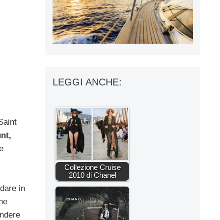
LEGGI ANCHE:
Saint
nt,
e
Collezione Cruise
2010 di Chanel
ndare in
he
endere