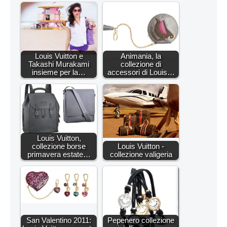
Louis Vuitton e
Animania, la
Takashi Murakami
collezione di
insieme per la…
accessori di Louis…
Louis Vuitton,
collezione borse
Louis Vuitton -
primavera estate…
collezione valigeria
San Valentino 2011:
Pepenero collezione