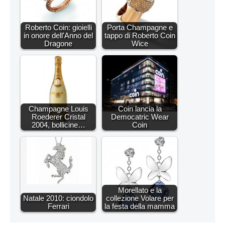
Roberto Coin: gioielli
Porta Champagne e
in onore dell'Anno del
tappo di Roberto Coin
Dragone
Wice
Champagne Louis
Coin lancia la
Roederer Cristal
Democatric Wear
2004, bollicine…
Coin
Morellato e la
Natale 2010: ciondolo
collezione Volare per
Ferrari
la festa della mamma