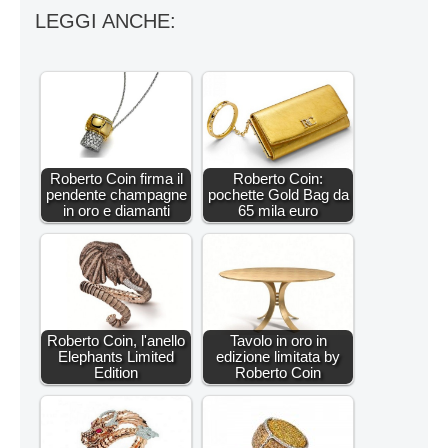
LEGGI ANCHE:
Roberto Coin firma il
Roberto Coin:
pendente champagne
pochette Gold Bag da
in oro e diamanti
65 mila euro
Roberto Coin, l'anello
Tavolo in oro in
Elephants Limited
edizione limitata by
Edition
Roberto Coin