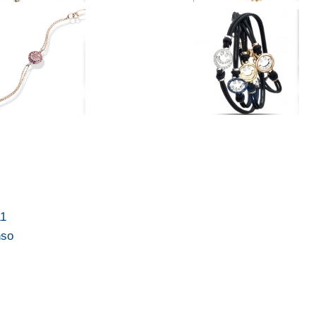
11
nso