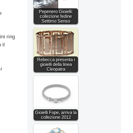
Pepenero Gioielli:
e
collezione fedine
Settimo Senso
ni ring
 il
Rebecca presenta i
gioielli della linea
u
Cleopatra
Gioielli Fope, arriva la
collezione 2012