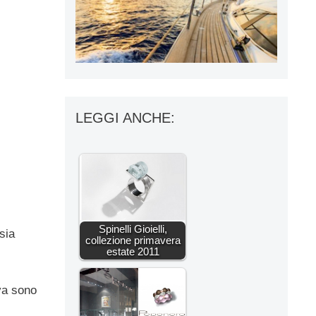
LEGGI ANCHE:
Spinelli Gioielli,
sia
collezione primavera
estate 2011
va sono