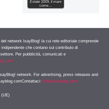
Estate 2009, il mare
come…
e del network IsayBlog! la cui rete editoriale comprende
e indipendente che contano sul contributo di
 settore. Per pubblicità, comunicati e
log.com
 IsayBlog! network. For advertising, press releases and
sayblog.comContattaci
:
info@isayblog.com
y (UE)