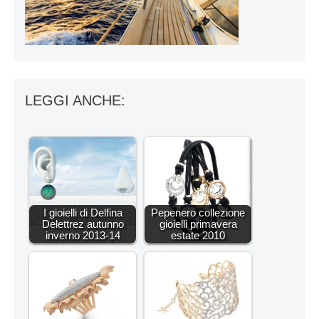
LEGGI ANCHE:
I gioielli di Delfina
Pepenero collezione
Delettrez autunno
gioielli primavera
inverno 2013-14
estate 2010