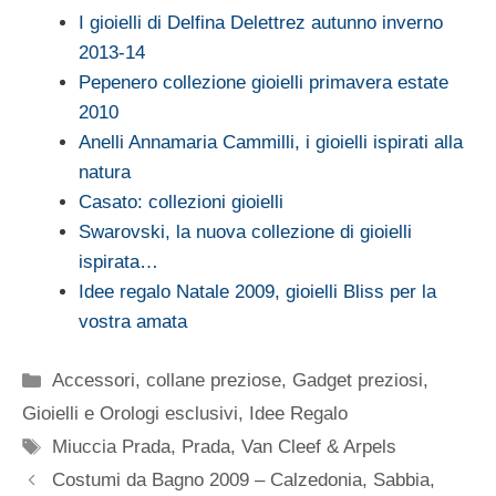
I gioielli di Delfina Delettrez autunno inverno
2013-14
Pepenero collezione gioielli primavera estate
2010
Anelli Annamaria Cammilli, i gioielli ispirati alla
natura
Casato: collezioni gioielli
Swarovski, la nuova collezione di gioielli
ispirata…
Idee regalo Natale 2009, gioielli Bliss per la
vostra amata
Categorie
Accessori
,
collane preziose
,
Gadget preziosi
,
Gioielli e Orologi esclusivi
,
Idee Regalo
Tag
Miuccia Prada
,
Prada
,
Van Cleef & Arpels
Costumi da Bagno 2009 – Calzedonia, Sabbia,