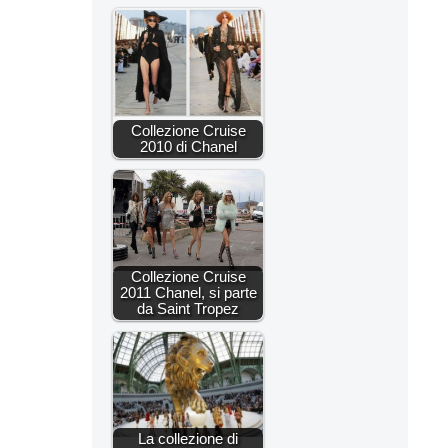
Collezione Cruise
2010 di Chanel
Collezione Cruise
2011 Chanel, si parte
da Saint Tropez
La collezione di