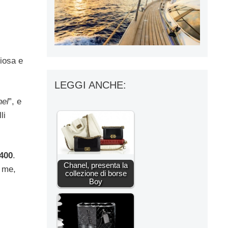
iosa e
LEGGI ANCHE:
el
”, e
li
400
.
Chanel, presenta la
o me,
collezione di borse
Boy