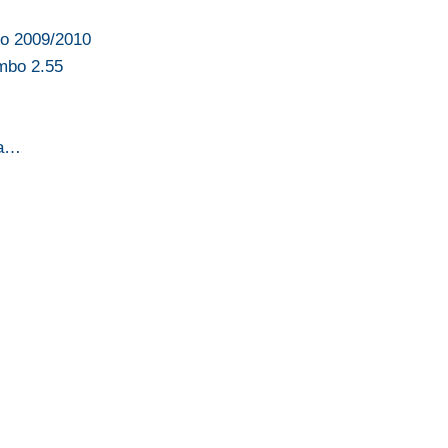
no 2009/2010
umbo 2.55
ia…