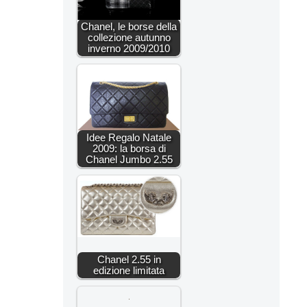
Chanel, le borse della
collezione autunno
inverno 2009/2010
Idee Regalo Natale
2009: la borsa di
Chanel Jumbo 2.55
Chanel 2.55 in
edizione limitata