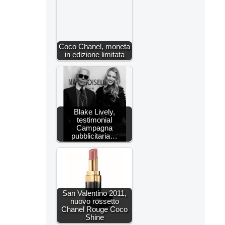
Coco Chanel, moneta
in edizione limitata
Blake Lively,
testimonial
Campagna
pubblicitaria…
San Valentino 2011,
nuovo rossetto
Chanel Rouge Coco
Shine