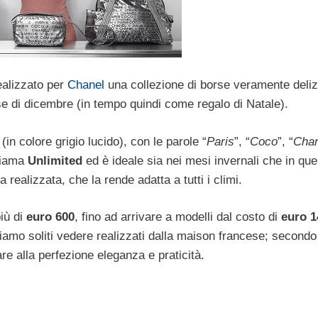
realizzato per
Chanel
una collezione di borse veramente deliz
se di dicembre (in tempo quindi come regalo di Natale).
n colore grigio lucido), con le parole “
Paris
”, “
Coco
”, “
Chan
chiama
Unlimited
ed è ideale sia nei mesi invernali che in quel
a realizzata, che la rende adatta a tutti i climi.
iù di
euro 600
, fino ad arrivare a modelli dal costo di
euro 1
 siamo soliti vedere realizzati dalla maison francese; second
e alla perfezione eleganza e praticità.