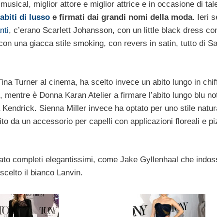
 musical, miglior attore e miglior attrice e in occasione di tal
abiti di lusso
e firmati dai grandi nomi della moda
. Ieri s
nti
, c’erano Scarlett Johansson, con un little black dress co
 con una giacca stile smoking, con revers in satin, tutto di Sa
ina Turner al cinema, ha scelto invece un abito lungo in chif
e, mentre è Donna Karan Atelier a firmare l’abito lungo blu no
Kendrick. Sienna Miller invece ha optato per uno stile natur
o da un accessorio per capelli con applicazioni floreali e pi
giato completi elegantissimi, come Jake Gyllenhaal che indo
celto il bianco Lanvin.