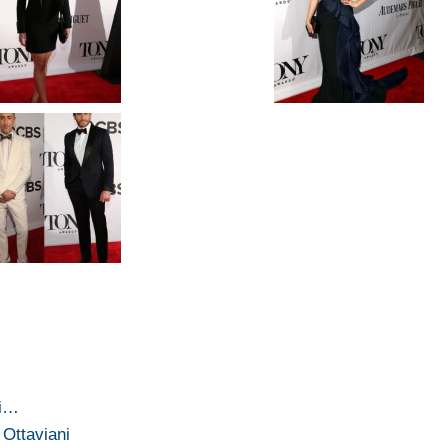
ti…
 Ottaviani