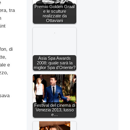
e
Premio Golden Graal
era, tra
e le sculture
realizzate da
n
Ottaviani
int
fon, di
tte,
Asia Spa Awards
2008: quale sarà la
ale e
miglior Spa d'Oriente?
zzo,
ssava
Festival del cinema di
Venezia 2013, lusso
e…