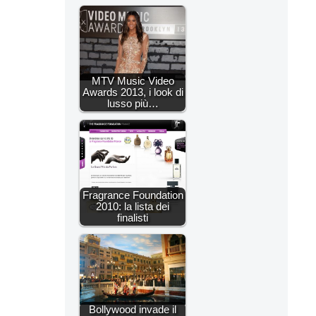
MTV Music Video
Awards 2013, i look di
lusso più…
Fragrance Foundation
2010: la lista dei
finalisti
Bollywood invade il