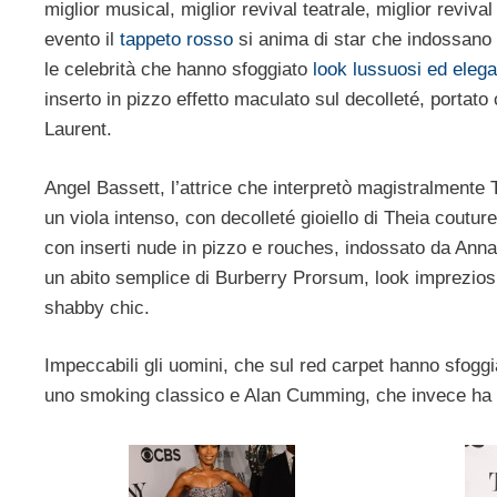
miglior musical, miglior revival teatrale, miglior revival
evento il
tappeto rosso
si anima di star che indossano
le celebrità che hanno sfoggiato
look lussuosi ed elega
inserto in pizzo effetto maculato sul decolleté, portato
Laurent.
Angel Bassett, l’attrice che interpretò magistralmente T
un viola intenso, con decolleté gioiello di Theia coutur
con inserti nude in pizzo e rouches, indossato da Anna 
un abito semplice di Burberry Prorsum, look impreziosit
shabby chic.
Impeccabili gli uomini, che sul red carpet hanno sfog
uno smoking classico e Alan Cumming, che invece ha s