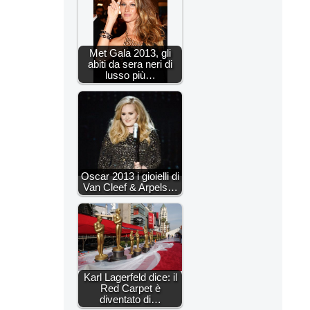
Met Gala 2013, gli
abiti da sera neri di
lusso più…
Oscar 2013 i gioielli di
Van Cleef & Arpels…
Karl Lagerfeld dice: il
Red Carpet è
diventato di…