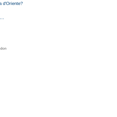
a d'Oriente?
iù…
ndon