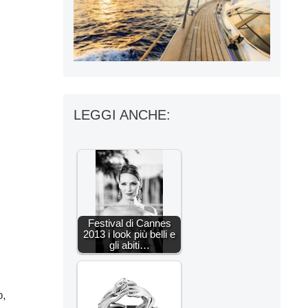
LEGGI ANCHE:
Festival di Cannes
2013 i look più belli e
gli abiti…
o,