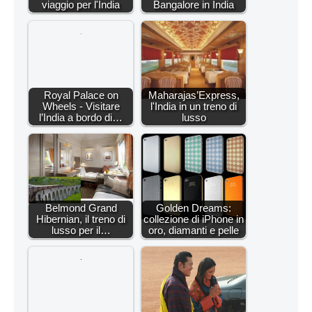
viaggio per l'India
Bangalore in India
Royal Palace on
Maharajas’Express,
Wheels - Visitare
l'India in un treno di
l’India a bordo di…
lusso
Belmond Grand
Golden Dreams:
Hibernian, il treno di
collezione di iPhone in
lusso per il…
oro, diamanti e pelle