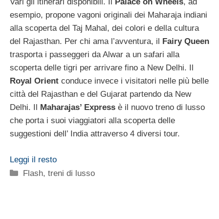
Vari gli itinerari disponibili. Il
Palace on Wheels
, ad
esempio, propone vagoni originali dei Maharaja indiani
alla scoperta del Taj Mahal, dei colori e della cultura
del Rajasthan. Per chi ama l’avventura, il
Fairy Queen
trasporta i passeggeri da Alwar a un safari alla
scoperta delle tigri per arrivare fino a New Delhi. Il
Royal Orient
conduce invece i visitatori nelle più belle
città del Rajasthan e del Gujarat partendo da New
Delhi. Il
Maharajas’ Express
è il nuovo treno di lusso
che porta i suoi viaggiatori alla scoperta delle
suggestioni dell’ India attraverso 4 diversi tour.
Leggi il resto
Categorie
Flash
,
treni di lusso