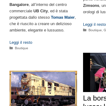
Bangalore
, all’interno del centro
Zimsons
, un
commerciale
UB City
, ed è stata
orologi di lu
progettata dallo stesso
Tomas Maier
,
che è riuscito a creare un delizioso
Leggi il resto
ambiente, elegante e lussuoso.
Categorie
Boutique
,
G
Leggi il resto
Categorie
Boutique
La bors