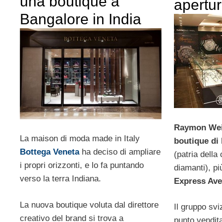
una boutique a
apertur
Bangalore in India
Raymon Wei
La maison di moda made in Italy
boutique di 
Bottega Veneta
ha deciso di ampliare
(patria dell
i propri orizzonti, e lo fa puntando
diamanti), p
verso la terra Indiana.
Express Ave
La nuova boutique voluta dal direttore
Il gruppo svi
creativo del brand si trova a
punto vendit