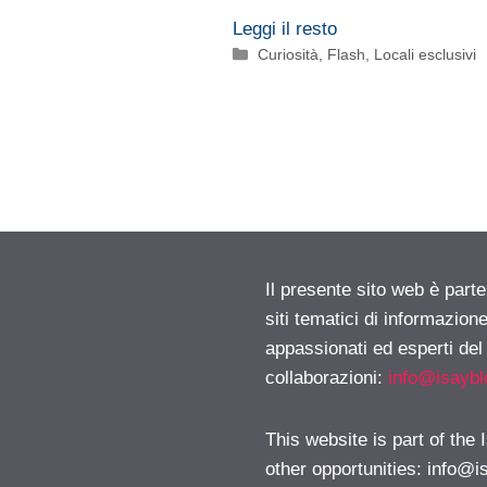
Leggi il resto
Categorie
Curiosità
,
Flash
,
Locali esclusivi
Il presente sito web è part
siti tematici di informazion
appassionati ed esperti del
collaborazioni:
info@isayb
This website is part of the
other opportunities:
info@i