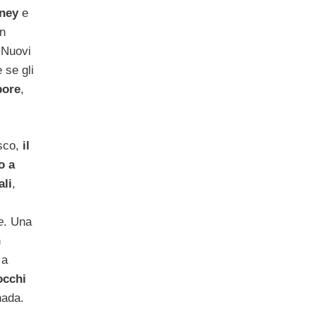
ney
e
in
 Nuovi
 se gli
pore
,
esco,
il
o a
ali
,
e
. Una
n
 a
occhi
nada.