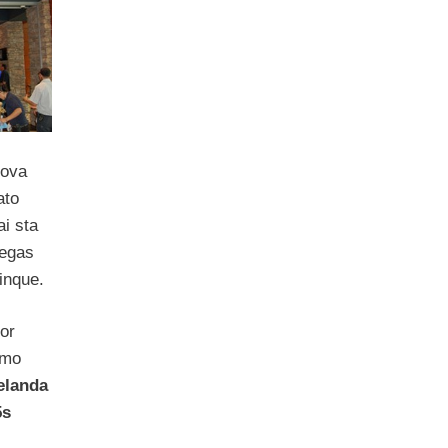
uova
ato
i sta
Vegas
inque.
nor
imo
elanda
5s
,