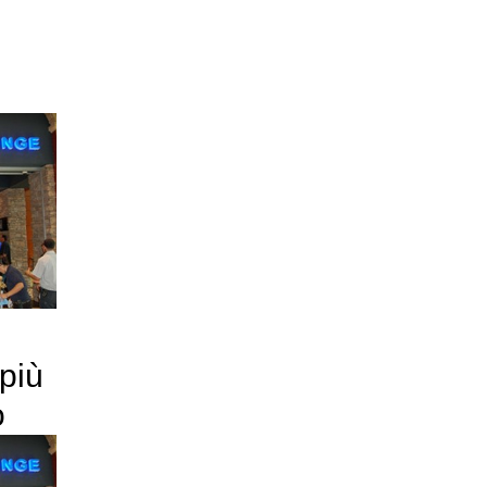
 più
o