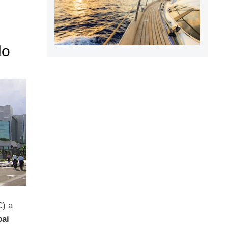
do
) a
ai