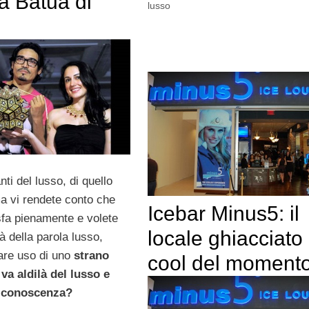
la Batua di
lusso
ti del lusso, di quello
a vi rendete conto che
Icebar Minus5: il
sfa pienamente e volete
locale ghiacciato
là della parola lusso,
are uso di uno
strano
cool del moment
va aldilà del lusso e
a conoscenza?