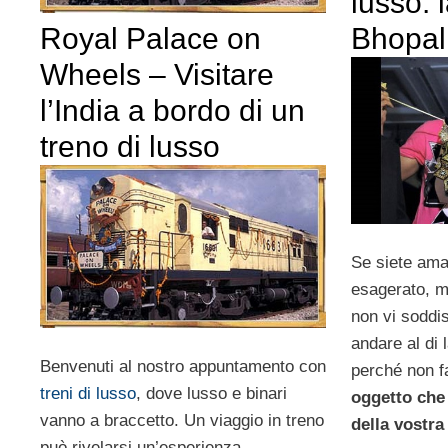
lusso: 
Bhopal
Royal Palace on
Wheels – Visitare
l’India a bordo di un
treno di lusso
Se siete aman
esagerato, m
non vi soddi
andare al di 
Benvenuti al nostro appuntamento con
perché non f
treni di lusso
, dove lusso e binari
oggetto che 
vanno a braccetto. Un viaggio in treno
della vostr
può rivelarsi un’esperienza