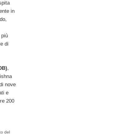
spita
ente in
do,
 più
le di
DB)
,
rishna
di nove
ati e
tre 200
o del