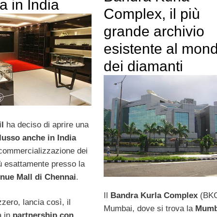
a in India
Complex, il più
grande archivio
esistente al mon
dei diamanti
l
ha deciso di aprire una
lusso anche in India
a commercializzazione dei
iù esattamente presso la
nue Mall di Chennai
.
Il
Bandra Kurla Complex
(BKC
zzero, lancia così, il
Mumbai, dove si trova la
Mumb
a in
partnership con