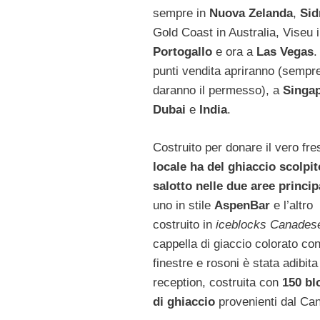
sempre in
Nuova Zelanda
,
Sid
Gold Coast in Australia, Viseu 
Portogallo
e ora a
Las Vegas
.
punti vendita apriranno (sempre
daranno il permesso), a
Singa
Dubai
e
India
.
Costruito per donare il vero fr
locale ha del ghiaccio scolpit
salotto nelle due aree princip
uno in stile
AspenBar
e l’altro
costruito in
iceblocks Canades
cappella di giaccio colorato co
finestre e rosoni è stata adibita
reception, costruita con
150 bl
di ghiaccio
provenienti dal Ca