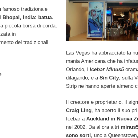
un famoso tradizionale
i
Bhopal, India: batua
.
na piccola borsa di corda,
zzata in
nto dei tradizionali
Las Vegas ha abbracciato la n
mania Americana che ha infatu
Orlando, l’
Icebar Minus5
orama
s
dilagando, e a
Sin City
, sulla 
Strip ne hanno aperte almeno c
Il creatore e proprietario, il sig
Craig Ling
, ha aperto il suo pr
Icebar a
Auckland in Nuova Z
nel 2002. Da allora altri
minus
sono sorti
, uno a Queenstown