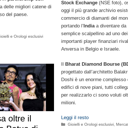
Stock Exchange
(NSE foto), o
a delle migliori catene di
oggi il più grande archivio esist
sso del paese.
commercio di diamanti del mon
portando l’
India
a diventare da
semplice scalpellino ad uno dei
ioielli e Orologi esclusivi
importanti player finanziari riva
Anversa in Belgio e Israele.
Il
Bharat Diamond Bourse (B
progettato dall’architetto Balak
Doshi è un enorme complesso 
edifici di nove piani, tutti colleg
per realizzarlo ci sono voluti ol
milioni.
a oltre il
Leggi il resto
Categorie
Gioielli e Orologi esclusivi
,
Mercat