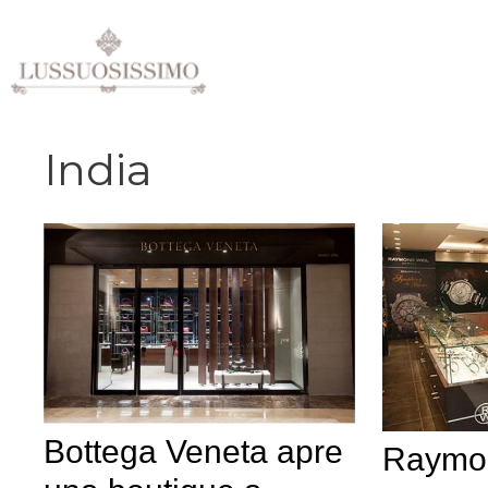
Vai
al
contenuto
India
Bottega Veneta apre
Raymon