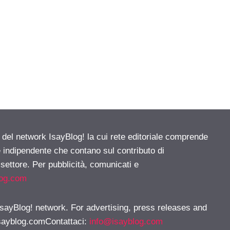
e del network IsayBlog! la cui rete editoriale comprende
e indipendente che contano sul contributo di
 settore. Per pubblicità, comunicati e
log.com
 IsayBlog! network. For advertising, press releases and
sayblog.comContattaci
:
info@isayblog.com