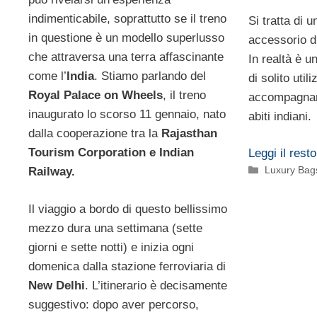
indimenticabile, soprattutto se il treno
Si tratta di 
in questione è un modello superlusso
accessorio d
che attraversa una terra affascinante
In realtà è u
come l’
India
. Stiamo parlando del
di solito utili
Royal Palace on Wheels
, il treno
accompagname
inaugurato lo scorso 11 gennaio, nato
abiti indiani.
dalla cooperazione tra la
Rajasthan
Tourism
Corporation e Indian
Leggi il resto
Categorie
Luxury Bag
Railway.
Il viaggio a bordo di questo bellissimo
mezzo dura una settimana (sette
giorni e sette notti) e inizia ogni
domenica dalla stazione ferroviaria di
New Delhi
. L’itinerario è decisamente
suggestivo: dopo aver percorso,