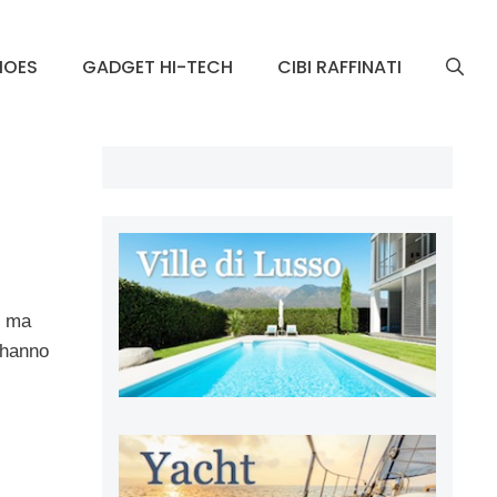
HOES
GADGET HI-TECH
CIBI RAFFINATI
ma
i hanno