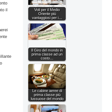
ento
o il
Voli per il Medio
Oriente più
vantaggiosi per i…
aerei
ente
Il Giro del mondo in
prima classe ad un
illante
costo…
no
Le cabine aeree di
prima classe più
lussuose del mondo