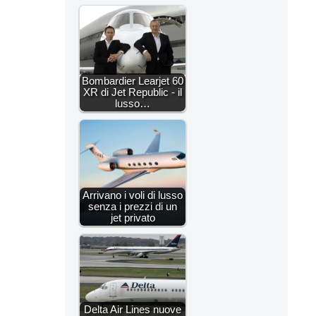
Bombardier Learjet 60
XR di Jet Republic - il
lusso…
Arrivano i voli di lusso
senza i prezzi di un
jet privato
Delta Air Lines nuove