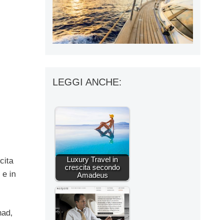
LEGGI ANCHE:
Luxury Travel in
cita
crescita secondo
 e in
Amadeus
had,