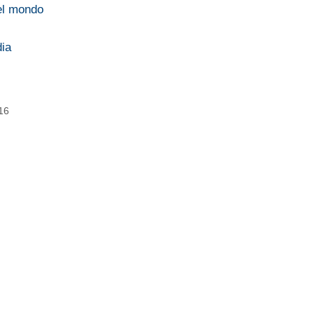
el mondo
dia
016