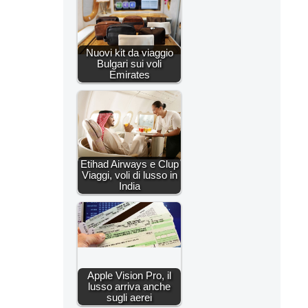
Nuovi kit da viaggio
Bulgari sui voli
Emirates
Etihad Airways e Clup
Viaggi, voli di lusso in
India
Apple Vision Pro, il
lusso arriva anche
sugli aerei