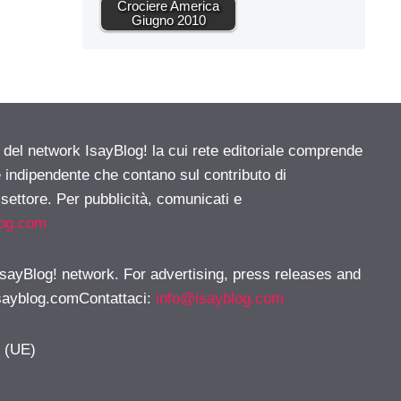
Crociere America
Giugno 2010
e del network IsayBlog! la cui rete editoriale comprende
e indipendente che contano sul contributo di
 settore. Per pubblicità, comunicati e
log.com
 IsayBlog! network. For advertising, press releases and
sayblog.comContattaci
:
info@isayblog.com
y (UE)