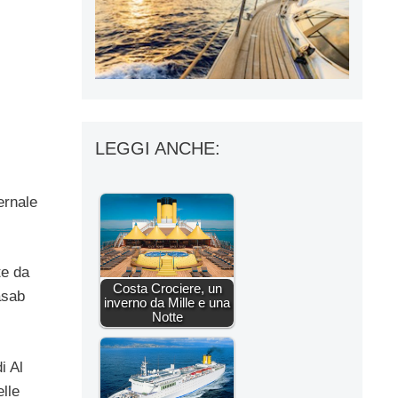
LEGGI ANCHE:
ernale
te da
Costa Crociere, un
asab
inverno da Mille e una
Notte
i Al
lle