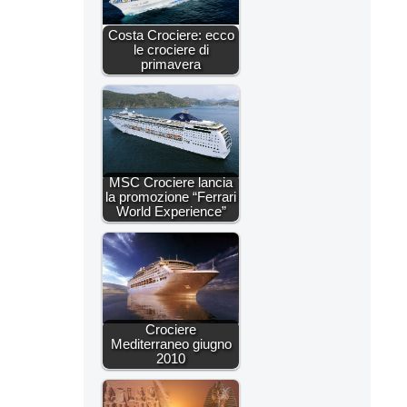
Costa Crociere: ecco
le crociere di
primavera
MSC Crociere lancia
la promozione “Ferrari
World Experience”
Crociere
Mediterraneo giugno
2010