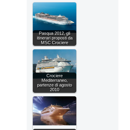
Pasqua 2012, gli
itinerari proposti da
MSC Crociere
Crociere
Mediterraneo,
partenze di agosto
2010