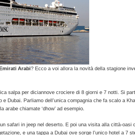
Emirati Arabi
? Ecco a voi allora la novità della stagione inv
rica salpa per diciannove crociere di 8 giorni e 7 notti. Si par
b e Dubai. Parliamo dell’unica compagnia che fa scalo a Kh
vela arabe chiamate ‘dhow’ ad esempio.
un safari in jeep nel deserto. E poi una visita alla città-oasi d
etazione, e una tappa a Dubai ove sorge l’unico hotel a 7 ste