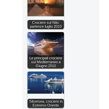
Crociere sul Nilo:
partenze luglio 2010
Le principali crociere
sul Mediterraneo a
Giugno 2010
Silversea, crociere in
Estremo Oriente