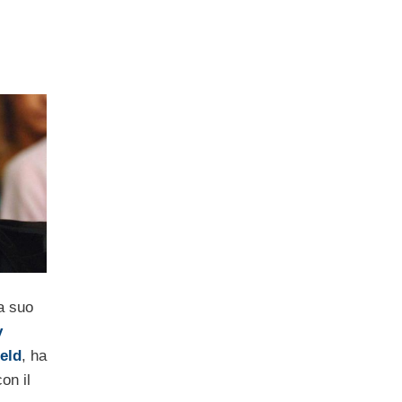
a suo
y
eld
, ha
on il