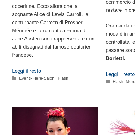
commercio di
coperitine. Ecco allora che la
restare in c
sognante Alice di Lewis Carroll, la
conturbante Carmen di Prosper
Oramai da un
Mérimée e la romantica Emma di
moda è in am
Jane Austen sono rappresentate con
controllata,
abiti disegnati dal famoso couturier
passare sott
francese.
Borletti.
Leggi il resto
Leggi il resto
Categorie
Eventi-Fiere-Saloni
,
Flash
Categorie
Flash
,
Merc