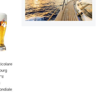
icolare
bourg
il
ù
ondiale