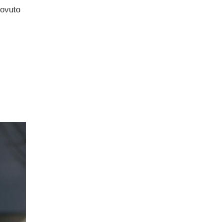
dovuto
l