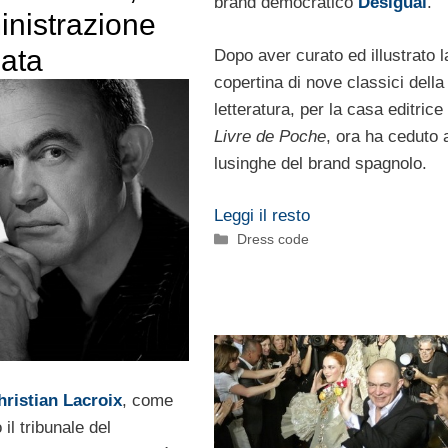
brand democratico
Desigual
.
inistrazione
lata
Dopo aver curato ed illustrato l
copertina di nove classici della
letteratura, per la casa editrice
Livre de Poche
, ora ha ceduto a
lusinghe del brand spagnolo.
Leggi il resto
Categorie
Dress code
hristian Lacroix
, come
il tribunale del