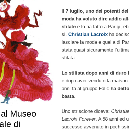
Il
7 luglio, uno dei potenti del
moda ha voluto dire addio all
sfilate
e lo ha fatto a Parigi, e
si,
Christian Lacroix
ha deciso
lasciare la moda e quella di Par
stata quasi sicuramente l’ultim
sfilata.
Lo stilista dopo anni di duro 
e dopo aver venduto la maison
anni fa al gruppo Falic
ha dett
basta
.
Uno striscione diceva:
Christia
 al Museo
Lacroix Forever
. A 58 anni ed 
ale di
successo avvenuto in pochiss