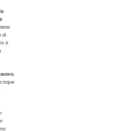
la
e
bbene
 di
is è
a
lavoro
,
 cinque
o
n
un
imo