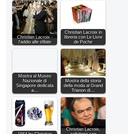
Christian Lacroix in
Christian Lacroix -
libreria con Le Livre
l'addio alle sfilate
de Poche
Mostra al Museo
Nazionale di
Mostra della storia
Singapore dedicata
della moda al Grand
a…
Trianon di…
Christian Lacroix,
1664 by Christian
collabora con