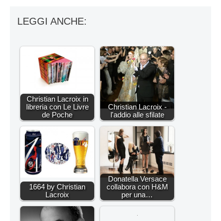
LEGGI ANCHE:
Christian Lacroix in
libreria con Le Livre
Christian Lacroix -
de Poche
l'addio alle sfilate
Donatella Versace
1664 by Christian
collabora con H&M
Lacroix
per una…