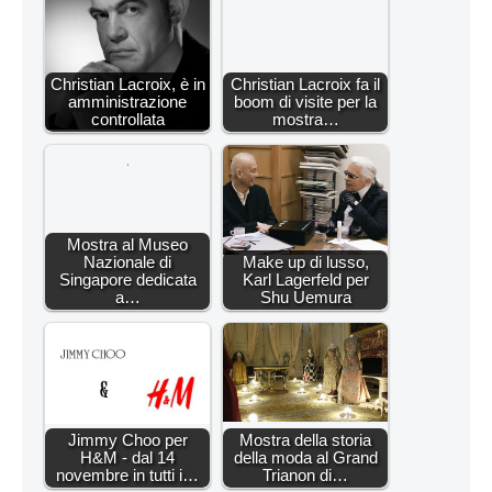
Christian Lacroix, è in
Christian Lacroix fa il
amministrazione
boom di visite per la
controllata
mostra…
Mostra al Museo
Nazionale di
Make up di lusso,
Singapore dedicata
Karl Lagerfeld per
a…
Shu Uemura
Jimmy Choo per
Mostra della storia
H&M - dal 14
della moda al Grand
novembre in tutti i…
Trianon di…