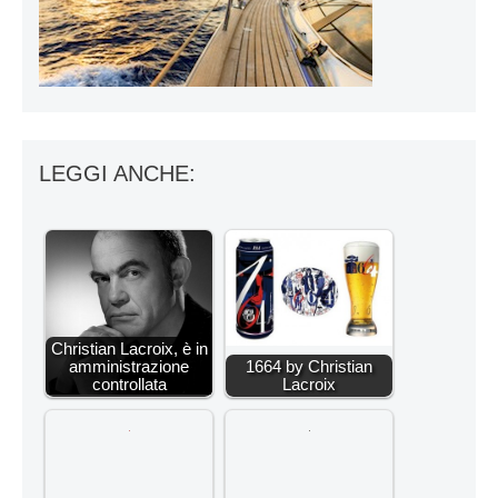
LEGGI ANCHE:
Christian Lacroix, è in
amministrazione
1664 by Christian
controllata
Lacroix