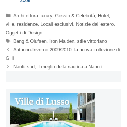
2009
Categorie
Architettura luxury
,
Gossip & Celebrità
,
Hotel,
ville, residenze
,
Locali esclusivi
,
Notizie dall'estero
,
Oggetti di Design
Tag
Bang & Olufsen
,
Iron Maiden
,
stile vittoriano
Autunno-Inverno 2009/2010: la nuova collezione di
Gilli
Nauticsud, il meglio della nautica a Napoli