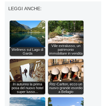
LEGGI ANCHE:
Ville extralusso, un
Wellness sul Lago di
patrimonio
Garda
immobiliare in vendita
In autunno la prima
Ritz-Carlton, ecco un
posa del nuovo hotel
nuovo grande esordio
super lusso…
a Bellagio