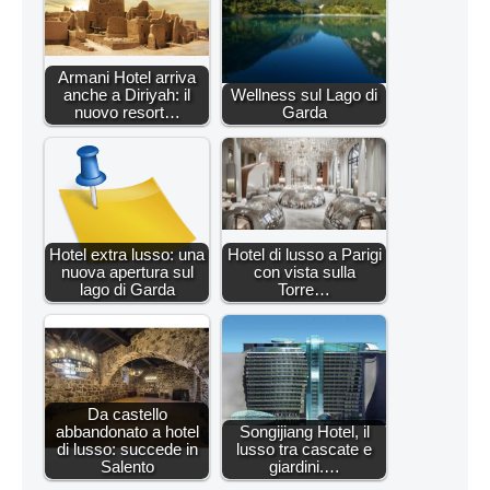
Armani Hotel arriva
anche a Diriyah: il
Wellness sul Lago di
nuovo resort…
Garda
Hotel extra lusso: una
Hotel di lusso a Parigi
nuova apertura sul
con vista sulla
lago di Garda
Torre…
Da castello
abbandonato a hotel
Songijiang Hotel, il
di lusso: succede in
lusso tra cascate e
Salento
giardini.…