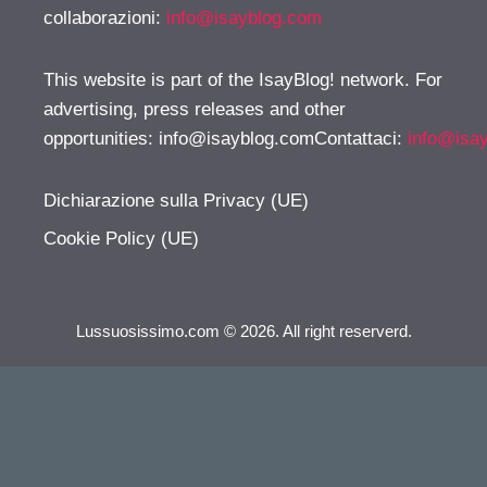
collaborazioni:
info@isayblog.com
This website is part of the IsayBlog! network. For
advertising, press releases and other
opportunities:
info@isayblog.comContattaci
:
info@isa
Dichiarazione sulla Privacy (UE)
Cookie Policy (UE)
Lussuosissimo.com © 2026. All right reserverd.