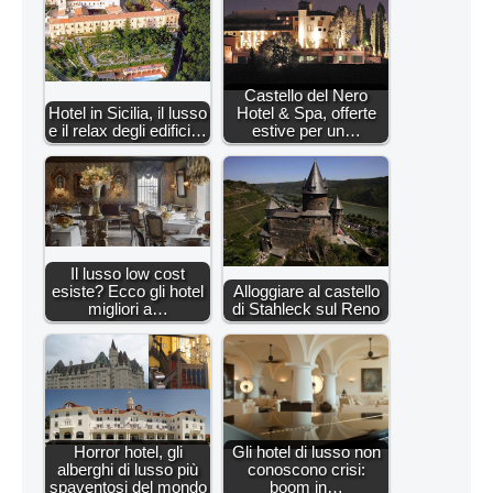
Castello del Nero
Hotel in Sicilia, il lusso
Hotel & Spa, offerte
e il relax degli edifici…
estive per un…
Il lusso low cost
esiste? Ecco gli hotel
Alloggiare al castello
migliori a…
di Stahleck sul Reno
Horror hotel, gli
Gli hotel di lusso non
alberghi di lusso più
conoscono crisi:
spaventosi del mondo
boom in…