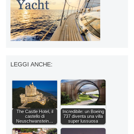
LEGGI ANCHE:
The Castle Hotel, il
Incredibile: un Boeing
castello di
737 diventa una villa
Neuschwanstein…
super lussuosa