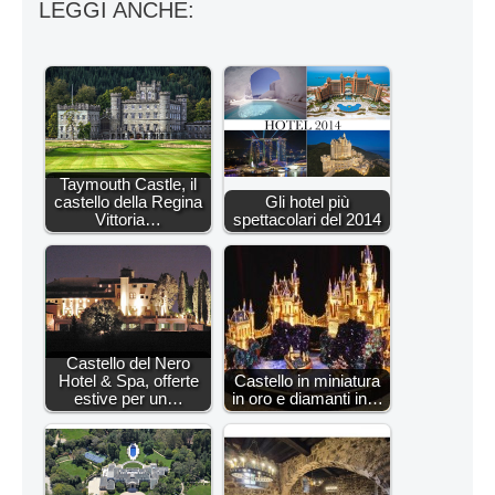
LEGGI ANCHE:
Taymouth Castle, il
castello della Regina
Gli hotel più
Vittoria…
spettacolari del 2014
Castello del Nero
Hotel & Spa, offerte
Castello in miniatura
estive per un…
in oro e diamanti in…