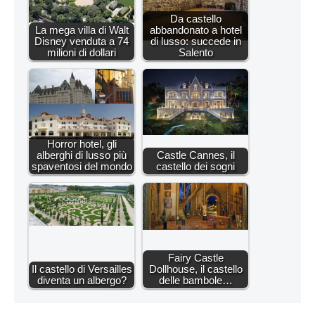
Da castello
La mega villa di Walt
abbandonato a hotel
Disney venduta a 74
di lusso: succede in
milioni di dollari
Salento
Horror hotel, gli
alberghi di lusso più
Castle Cannes, il
spaventosi del mondo
castello dei sogni
Fairy Castle
Il castello di Versailles
Dollhouse, il castello
diventa un albergo?
delle bambole…