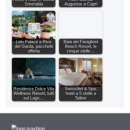
Smeralda
Augustus a Capri
Lido Palace a Riva
Baia dei Faraglioni
del Garda, pacchetti
Beach Resort, le
offerta
cinque stelle…
Residenza Dolce Vita
Swissôtel & Spa,
Wellness Resort, tutti
hotel a 5 stelle a
sul Lago…
Tallinn