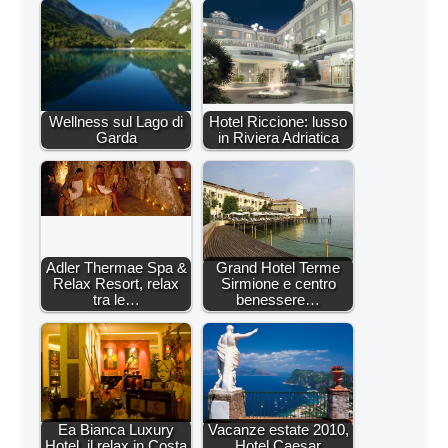
Wellness sul Lago di
Hotel Riccione: lusso
Garda
in Riviera Adriatica
Adler Thermae Spa &
Grand Hotel Terme
Relax Resort, relax
Sirmione e centro
tra le…
benessere…
Ea Bianca Luxury
Vacanze estate 2010,
Hotel, il relax in Costa
Hotel Caesar