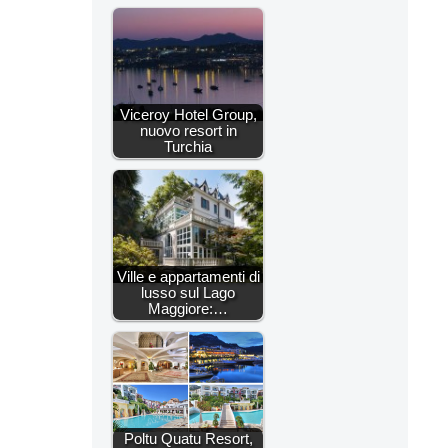
Viceroy Hotel Group,
nuovo resort in
Turchia
Ville e appartamenti di
lusso sul Lago
Maggiore:…
Poltu Quatu Resort,