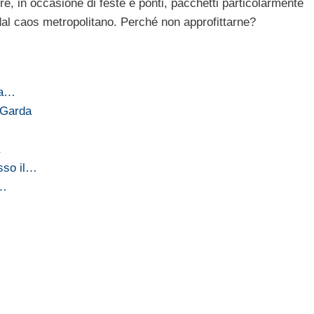
e, in occasione di feste e ponti, pacchetti particolarmente
 dal caos metropolitano. Perché non approfittarne?
ia…
 Garda
sso il…
i…