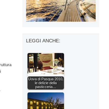
LEGGI ANCHE:
ruttura
i
Uova di Pasqua 2010,
le delizie della
pasticceria…
e