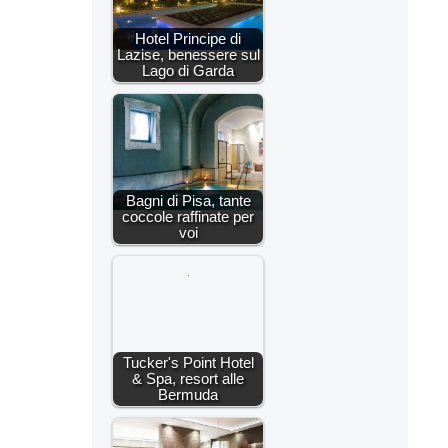
Hotel Principe di
Lazise, benessere sul
Lago di Garda
Bagni di Pisa, tante
coccole raffinate per
voi
Tucker's Point Hotel
& Spa, resort alle
Bermuda