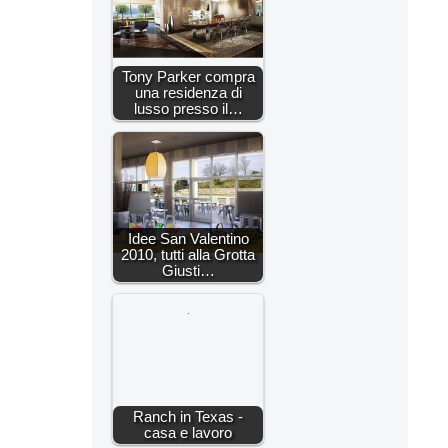
Tony Parker compra
una residenza di
lusso presso il…
Idee San Valentino
2010, tutti alla Grotta
Giusti…
Ranch in Texas -
casa e lavoro