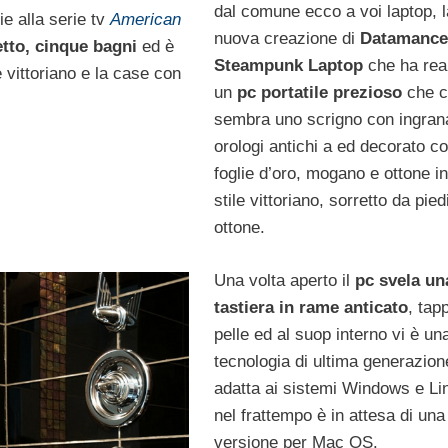
dal comune ecco a voi laptop, l
e alla serie tv
American
nuova creazione di
Datamance
tto, cinque bagni
ed è
Steampunk Laptop
che ha rea
 vittoriano e la case con
un
pc portatile prezioso
che c
sembra uno scrigno con ingrana
orologi antichi a ed decorato c
foglie d’oro, mogano e ottone i
stile vittoriano, sorretto da piedi
ottone.
Una volta aperto il
pc svela un
tastiera in rame anticato
, tapp
pelle ed al suop interno vi è un
tecnologia di ultima generazion
adatta ai sistemi Windows e Li
nel frattempo è in attesa di una
versione per Mac OS.