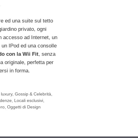
.
e ed una suite sul tetto
giardino privato, ogni
 accesso ad Internet, un
, un IPod ed una consolle
o con la Wii Fit
, senza
a originale, perfetta per
ersi in forma.
 luxury
,
Gossip & Celebrità
,
sidenze
,
Locali esclusivi
,
ero
,
Oggetti di Design