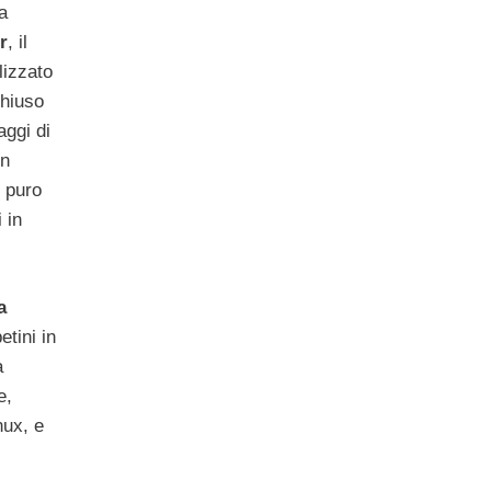
a
r
, il
lizzato
hiuso
ggi di
on
n puro
 in
a
etini in
a
e,
nux, e