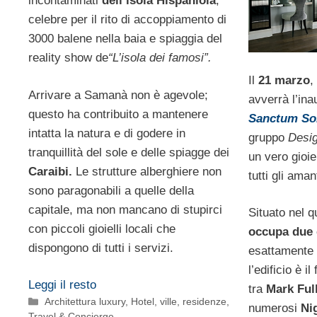
incontaminati
dell’isola Hispaniola
,
celebre per il rito di accoppiamento di
3000 balene nella baia e spiaggia del
reality show de
“L’isola dei famosi”.
Il
21 marzo
,
Arrivare a Samanà non è agevole;
avverrà l’in
questo ha contribuito a mantenere
Sanctum So
intatta la natura e di godere in
gruppo
Desig
tranquillità del sole e delle spiagge dei
un vero gioie
Caraibi.
Le strutture alberghiere non
tutti gli ama
sono paragonabili a quelle della
capitale, ma non mancano di stupirci
Situato nel q
con piccoli gioielli locali che
occupa due c
dispongono di tutti i servizi.
esattamente 
l’edificio è i
Leggi il resto
tra
Mark Ful
Categorie
Architettura luxury
,
Hotel, ville, residenze
,
numerosi
Ni
Travel & Concierge