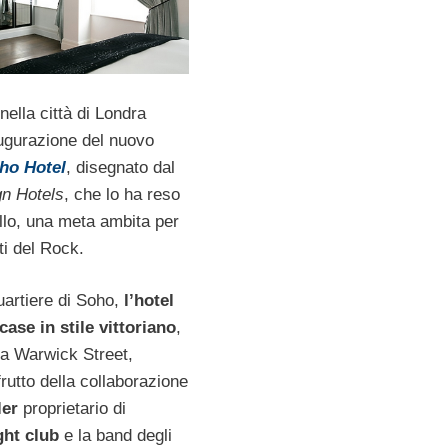
 nella città di Londra
augurazione del nuovo
ho Hotel
, disegnato dal
n Hotels
, che lo ha reso
llo, una meta ambita per
nti del Rock.
uartiere di Soho,
l’hotel
ase in stile vittoriano
,
a Warwick Street,
l frutto della collaborazione
ler
proprietario di
ght club
e la band degli