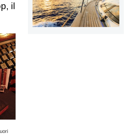
, il
uori