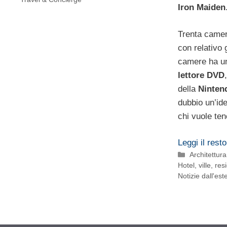
Iron Maiden
Trenta camer
con relativo 
camere ha un
lettore DVD
della
Nintend
dubbio un’ide
chi vuole ten
Leggi il resto
Categorie
Architettura
Hotel, ville, re
Notizie dall'est