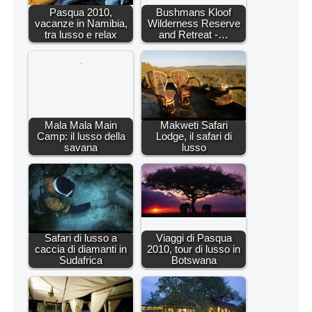
Pasqua 2010,
Bushmans Kloof
vacanze in Namibia,
Wilderness Reserve
tra lusso e relax
and Retreat -…
Mala Mala Main
Makweti Safari
Camp: il lusso della
Lodge, il safari di
savana
lusso
Safari di lusso a
Viaggi di Pasqua
caccia di diamanti in
2010, tour di lusso in
Sudafrica
Botswana