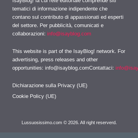
IsayBlog! la cui rete editoriale comprende siti
tematici di informazione indipendente che
contano sul contributo di appassionati ed esperti
del settore. Per pubblicità, comunicati e
collaborazioni:
info@isayblog.com
This website is part of the IsayBlog! network. For
advertising, press releases and other
opportunities:
info@isayblog.comContattaci
:
info@isa
Dichiarazione sulla Privacy (UE)
Cookie Policy (UE)
Lussuosissimo.com © 2026. All right reserverd.