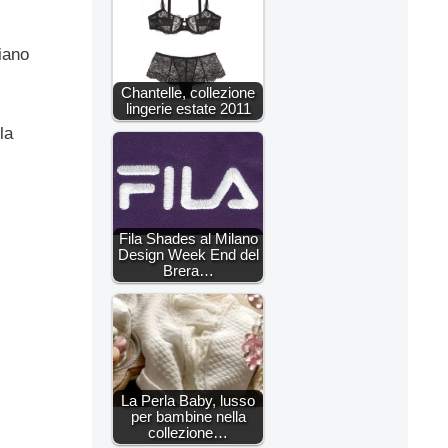
iano
Chantelle, collezione
lingerie estate 2011
la
Fila Shades al Milano
Design Week End del
Brera…
La Perla Baby, lusso
per bambine nella
collezione…