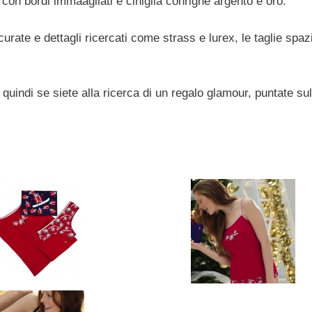
a con bordi immaagliati e ciniglia conrighe argento e oro.
urate e dettagli ricercati come strass e lurex, le taglie spaz
 quindi se siete alla ricerca di un regalo glamour, puntate sul