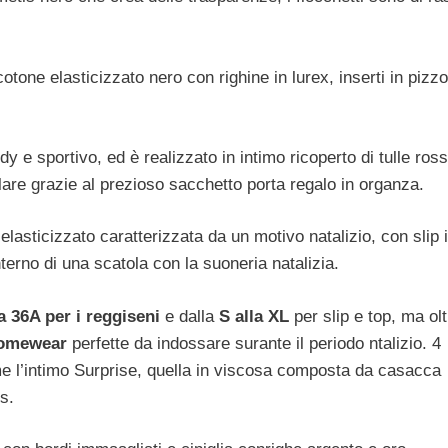
cotone elasticizzato nero con righine in lurex, inserti in pizz
dy e sportivo, ed è realizzato in intimo ricoperto di tulle ross
alare grazie al prezioso sacchetto porta regalo in organza.
 elasticizzato caratterizzata da un motivo natalizio, con slip i
interno di una scatola con la suoneria natalizia.
a 36A per i reggiseni
e dalla
S alla XL
per slip e top, ma olt
 homewear
perfette da indossare surante il periodo ntalizio. 4
me l’intimo Surprise, quella in viscosa composta da casacca
s.