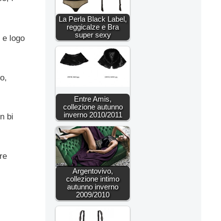
La Perla Black Label,
reggicalze e Bra
super sexy
o e logo
o,
Entre Amis,
collezione autunno
inverno 2010/2011
n bi
re
Argentovivo,
collezione intimo
autunno inverno
2009/2010