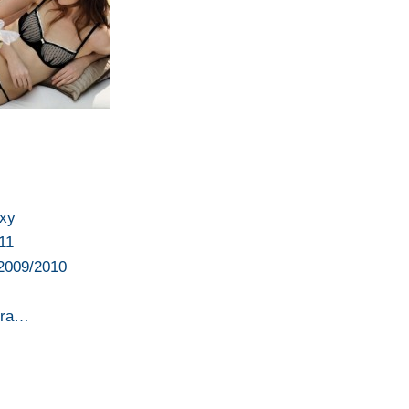
exy
11
 2009/2010
era…
i