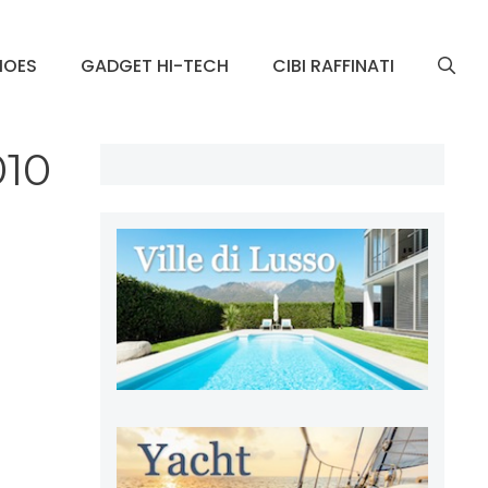
HOES
GADGET HI-TECH
CIBI RAFFINATI
010