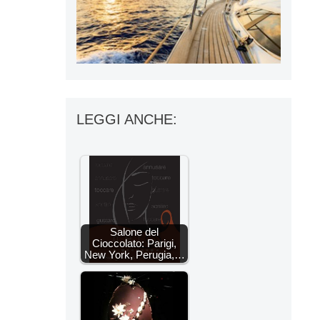
LEGGI ANCHE:
Salone del
Cioccolato: Parigi,
New York, Perugia,…