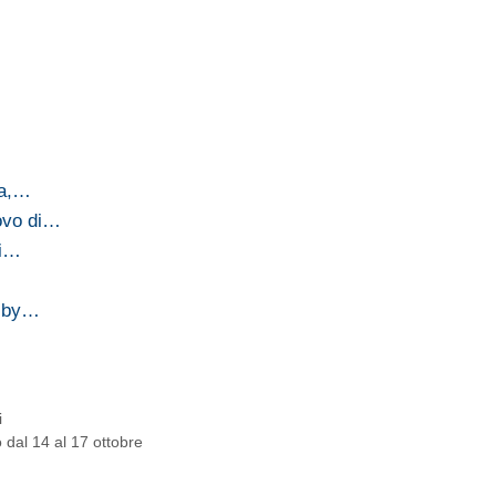
ia,…
ovo di…
ci…
e by…
i
dal 14 al 17 ottobre