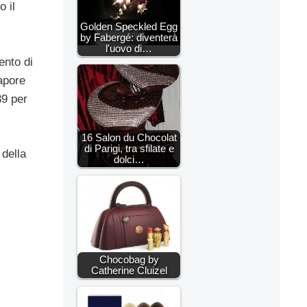
o il
Golden Speckled Egg
by Fabergé: diventerà
l'uovo di…
ento di
apore
39 per
16 Salon du Chocolat
di Parigi, tra sfilate e
 della
dolci…
Chocobag by
Catherine Cluizel