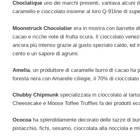
Choclatique
uno dei marchi presenti, vantava alcuni de
caramello e cioccolato insieme al loro Q-91line di sup
Moonstruck Chocolatier
era in mostra con barrette di
cacao e ricche note di frutta scura. Il cioccolato ven
ancora più intenso grazie al gusto speziato caldo, ed in
cento e un sapore di agrumi.
Amella
, un produttore di caramelle burro di cacao ha pr
foresta nera con Amarelle ciliegie, il 70% di cioccolato
Chubby Chipmunk
specializzata in cioccolato al tart
Cheesecake e Moose Toffee Truffles fa dei prodotti ecc
Ococoa
ha splendidamente decorato delle tazze di burro
pistacchio, fichi, sesamo, cioccolata alla nocciola e mi