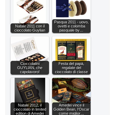
Pasqua 2011 - uovo,
Natale 2011 con il
ovetti e colomba
cioccolato Guylian
pasquale by…
Cioccolatini
Festa del papà,
GUYLIAN, che
regalate del
capolavoro!
cioccolato di classe
Natale 2012, il
Amedei vince il
cioccolato in limited
Golden Bean, l'Oscar
edition di Amedei
come miglior…