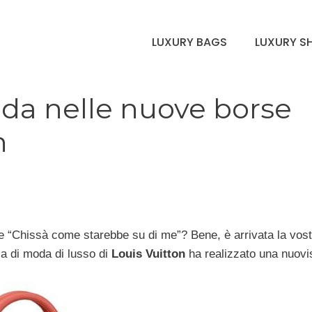
LUXURY BAGS
LUXURY S
oda nelle nuove borse
n
re “Chissà come starebbe su di me”? Bene, è arrivata la vost
a di moda di lusso di
Louis Vuitton
ha realizzato una nuov