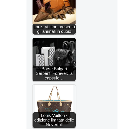
Louis Vuitton presenta
gli animali in cuoio
Borse Bulgari
Serpenti Forever: la
capsule…
Louis Vuitton -
edizione limitata delle
Neverfull