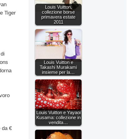
van
Louis Vuitton,
collezione borse
e Tiger
primavera estate
2011
 di
oons
Louis Vuitton e
Takashi Murakami
adorna
insieme per la…
avoro
Louis Vuitton e Yayaoi
Kusama: collezione in
vendita…
e da €