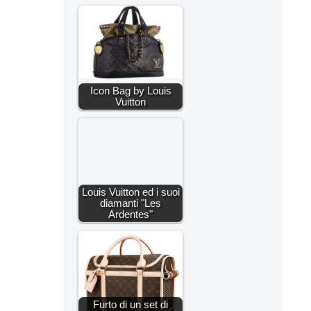
Icon Bag by Louis
Vuitton
Louis Vuitton ed i suoi
diamanti "Les
Ardentes"
Furto di un set di