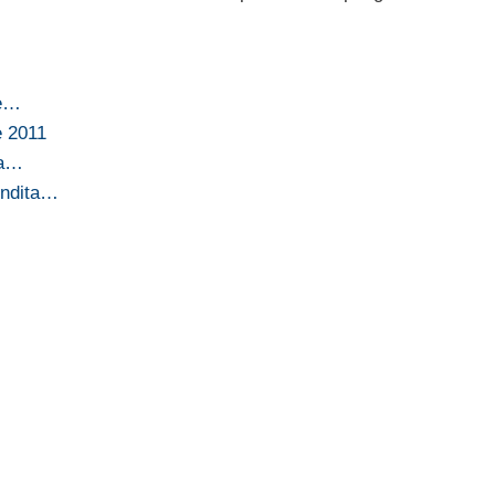
te…
e 2011
la…
endita…