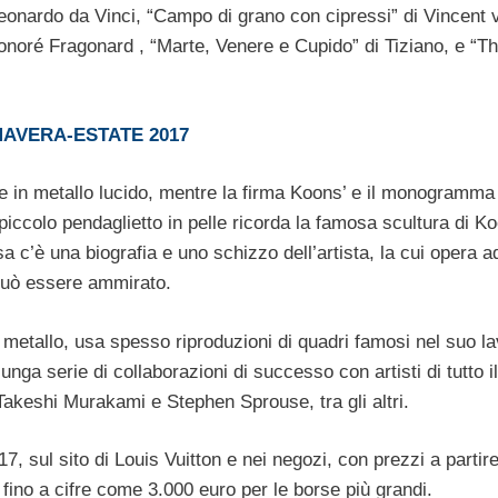
Leonardo da Vinci, “Campo di grano con cipressi” di Vincent 
noré Fragonard , “Marte, Venere e Cupido” di Tiziano, e “Th
MAVERA-ESTATE 2017
re in metallo lucido, mentre la firma Koons’ e il monogramma
 piccolo pendaglietto in pelle ricorda la famosa scultura di K
rsa c’è una biografia e uno schizzo dell’artista, la cui opera 
 può essere ammirato.
 metallo, usa spesso riproduzioni di quadri famosi nel suo l
unga serie di collaborazioni di successo con artisti di tutto il
akeshi Murakami e Stephen Sprouse, tra gli altri.
17, sul sito di Louis Vuitton e nei negozi, con prezzi a partir
fino a cifre come 3.000 euro per le borse più grandi.