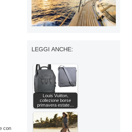
LEGGI ANCHE:
Louis Vuitton,
collezione borse
primavera estate…
te con