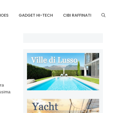
HOES
GADGET HI-TECH
CIBI RAFFINATI
ra
issima