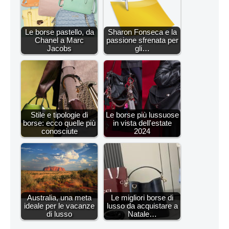
Le borse pastello, da
Sharon Fonseca e la
Chanel a Marc
passione sfrenata per
Jacobs
gli…
Stile e tipologie di
Le borse più lussuose
borse: ecco quelle più
in vista dell'estate
conosciute
2024
Australia, una meta
Le migliori borse di
ideale per le vacanze
lusso da acquistare a
di lusso
Natale…