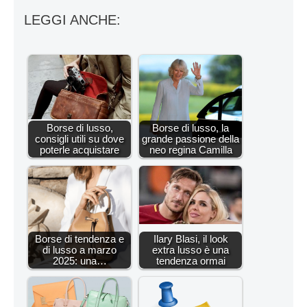
LEGGI ANCHE:
Borse di lusso,
Borse di lusso, la
consigli utili su dove
grande passione della
poterle acquistare
neo regina Camilla
Borse di tendenza e
Ilary Blasi, il look
di lusso a marzo
extra lusso è una
2025: una…
tendenza ormai