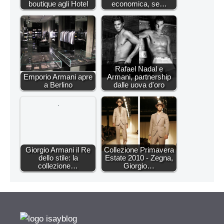
boutique agli Hotel
economica, se…
Rafael Nadal e
Emporio Armani apre
Armani, partnership
a Berlino
dalle uova d'oro
Giorgio Armani il Re
Collezione Primavera
dello stile: la
Estate 2010 - Zegna,
collezione…
Giorgio…