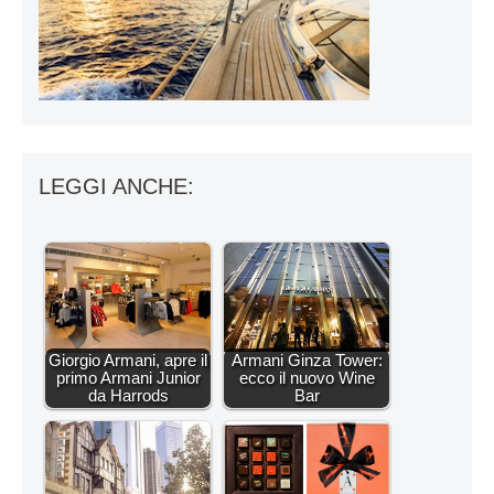
LEGGI ANCHE:
Giorgio Armani, apre il
Armani Ginza Tower:
primo Armani Junior
ecco il nuovo Wine
da Harrods
Bar