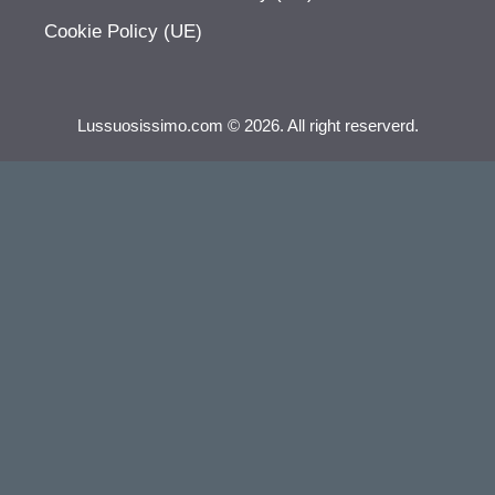
Cookie Policy (UE)
Lussuosissimo.com © 2026. All right reserverd.