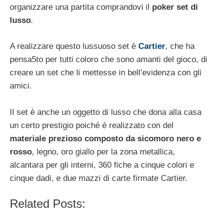
organizzare una partita comprandovi il
poker set di
lusso
.
A realizzare questo lussuoso set è
Cartier
, che ha
pensa5to per tutti coloro che sono amanti del gioco, di
creare un set che li mettesse in bell’evidenza con gli
amici.
Il set è anche un oggetto di lusso che dona alla casa
un certo prestigio poiché è realizzato con del
materiale prezioso composto da sicomoro nero e
rosso
, legno, oro giallo per la zona metallica,
alcantara per gli interni, 360 fiche a cinque colori e
cinque dadi, e due mazzi di carte firmate Cartier.
Related Posts: