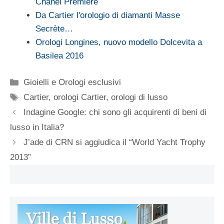
Chanel Première
Da Cartier l'orologio di diamanti Masse
Secrète…
Orologi Longines, nuovo modello Dolcevita a
Basilea 2016
Categorie
Gioielli e Orologi esclusivi
Tag
Cartier
,
orologi Cartier
,
orologi di lusso
Indagine Google: chi sono gli acquirenti di beni di
lusso in Italia?
J’ade di CRN si aggiudica il “World Yacht Trophy
2013”