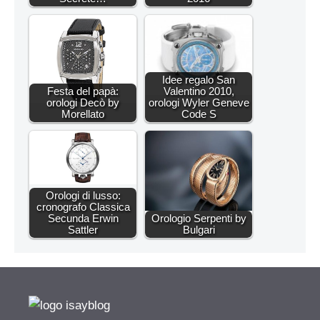
Idee regalo San
Festa del papà:
Valentino 2010,
orologi Decò by
orologi Wyler Geneve
Morellato
Code S
Orologi di lusso:
cronografo Classica
Secunda Erwin
Orologio Serpenti by
Sattler
Bulgari