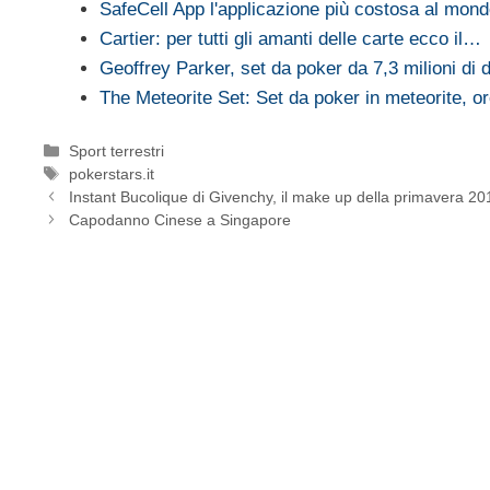
SafeCell App l'applicazione più costosa al mon
Cartier: per tutti gli amanti delle carte ecco il…
Geoffrey Parker, set da poker da 7,3 milioni di d
The Meteorite Set: Set da poker in meteorite, 
Categorie
Sport terrestri
Tag
pokerstars.it
Instant Bucolique di Givenchy, il make up della primavera 20
Capodanno Cinese a Singapore