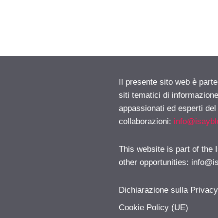
Il presente sito web è part
siti tematici di informazion
appassionati ed esperti del
collaborazioni:
info@isayb
This website is part of the
other opportunities:
info@i
Dichiarazione sulla Privac
Cookie Policy (UE)