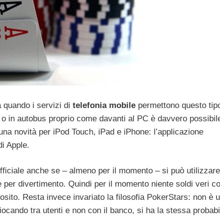
quando i servizi di
telefonia mobile
permettono questo tipo
co o in autobus proprio come davanti al PC è davvero possibil
una novità per iPod Touch, iPad e iPhone: l’applicazione
di Apple.
 ufficiale anche se – almeno per il momento – si può utilizzare
 per divertimento. Quindi per il momento niente soldi veri 
osito. Resta invece invariato la filosofia PokerStars: non è 
cando tra utenti e non con il banco, si ha la stessa probabil