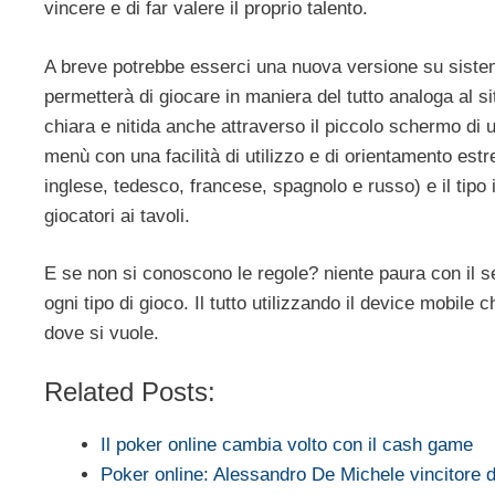
vincere e di far valere il proprio talento.
A breve potrebbe esserci una nuova versione su sist
permetterà di giocare in maniera del tutto analoga al si
chiara e nitida anche attraverso il piccolo schermo di 
menù con una facilità di utilizzo e di orientamento estre
inglese, tedesco, francese, spagnolo e russo) e il tipo i g
giocatori ai tavoli.
E se non si conoscono le regole? niente paura con il se
ogni tipo di gioco. Il tutto utilizzando il device mobil
dove si vuole.
Related Posts:
Il poker online cambia volto con il cash game
Poker online: Alessandro De Michele vincitore