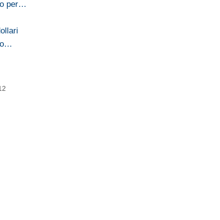
do per…
ollari
oro…
12