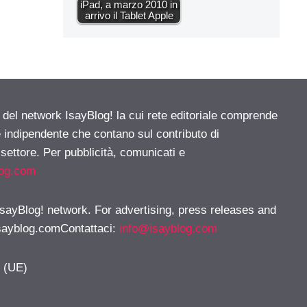
iPad, a marzo 2010 in
arrivo il Tablet Apple
e del network IsayBlog! la cui rete editoriale comprende
e indipendente che contano sul contributo di
 settore. Per pubblicità, comunicati e
log.com
 IsayBlog! network. For advertising, press releases and
sayblog.comContattaci
:
info@isayblog.com
y (UE)