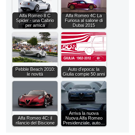
Alfa Romeo 8 C
Alfa Romeo 4C La
Spider - una Cabrio
Furiosa al salone di
per amica
Dubai 2015
Pebble Beach 2010:
Auto d'epoca: la
le novità
Giulia compie 50 anni
Arriva la nuova
Alfa Romeo 4C: il
Nuova Alfa Romeo
rilancio del Biscione
Presidenziale, auto…