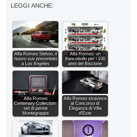
LEGGI ANCHE:
Alfa Romeo Stelvio, il
Alfa Romeo: un
nuovo suv presentato
francobollo per i 100
a Los Angeles
anni del Biscione
Alfa Romeo
Alfa Romeo stravince
Centenary Collection:
al Concorso di
set di penne
Eleganza di Villa
Montegrappa
d'Este