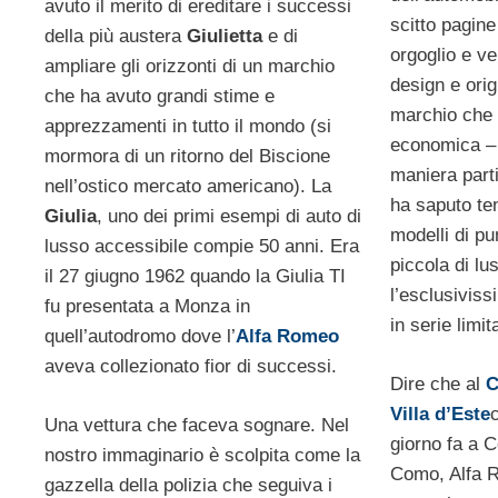
avuto il merito di ereditare i successi
scitto pagine
della più austera
Giulietta
e di
orgoglio e ve
ampliare gli orizzonti di un marchio
design e orig
che ha avuto grandi stime e
marchio che 
apprezzamenti in tutto il mondo (si
economica – 
mormora di un ritorno del Biscione
maniera parti
nell’ostico mercato americano). La
ha saputo te
Giulia
, uno dei primi esempi di auto di
modelli di p
lusso accessibile compie 50 anni. Era
piccola di l
il 27 giugno 1962 quando la Giulia TI
l’esclusivis
fu presentata a Monza in
in serie limit
quell’autodromo dove l’
Alfa Romeo
aveva collezionato fior di successi.
Dire che al
C
Villa d’Este
Una vettura che faceva sognare. Nel
giorno fa a C
nostro immaginario è scolpita come la
Como, Alfa R
gazzella della polizia che seguiva i