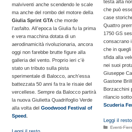
testa alta no
malviventi anche scendendo le scale
che può esse
ma anche del rombo del motore della
case storiche
Giulia Sprint GTA
che morde
Quattro prem
l’asfalto. All’epoca la Giulia fu la prima
1750 GS sest
e vera macchina dotata di un
consacrano il
aerodinamicità rivoluzionaria, ancora
che in quegli
oggi non farebbe brutte figure alla
sfida alla ve
galleria del vento. Proprio ieri c’è
nei suoi prot
stato un tributo sulla pista
Giuseppe Cam
sperimentale di Balocco, anch’essa
Gastone Brill
battezzata 50 anni fa tra le risaie del
Borzacchini 
vercellese. Sempre da Balocco partirà
rilancio sotto
la nuova Giulietta Quadrifoglio Verde
Scuderia Fer
alla volta del
Goodwood Festival of
Speed
.
Leggi il resto
Categorie
Eventi-Fier
Leggi il resto