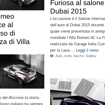
Furiosa al salone
Dubai 2015
omeo
L’occasione è il Salone Interna
ce al
dell’auto di Dubai 2015 durante 
quale viene presentata in ante
so di
mondiale l’Alfa Romeo 4C La F
a di Villa
realizzata da Garage Italia Cu
per la casa …
Leggi il resto
Categorie
Auto, moto, barche
,
Gallery
o del
Biscione
la storia
ilismo italiano ha sempre