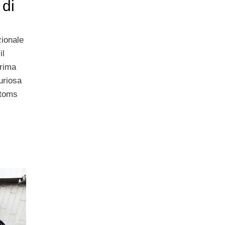
 di
zionale
il
prima
uriosa
stoms