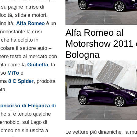
 su pagine intrise di
locità, sfida e motori,
inalità.
Alfa Romeo
è un
Alfa Romeo al
nonostante la crisi
che ha colpito in
Motorshow 2011 
colare il settore auto –
Bologna
nere testa al mercato con
unta come la
Giulietta
, la
usso
MiTo
e
sima
8 C Spider
, prodotta
ata.
oncorso di Eleganza di
che si è tenuto qualche
ernobbio, sul Lago di
omeo ne sia uscita a
Le vetture più dinamiche, la m