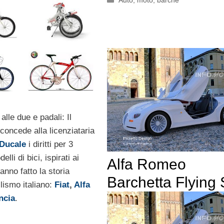
Auto, moto, barche
alle due e padali: Il
concede alla licenziataria
Ducale
i diritti per 3
elli di bici, ispirati ai
Alfa Romeo
nno fatto la storia
Barchetta Flying 
lismo italiano:
Fiat
,
Alfa
ncia
.