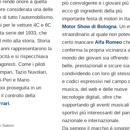
n rende onore a quella
più coinvolgente e i giovani più a
re considerata una delle
ecco gli ingredienti della più
 di tutto l’automobilismo.
importante festa di motori in Ital
i per le vetture 4C e 6C
Motor Show di Bologna
. Un e
a serie del 1933, che
straordinario al quale non pote
 mito alla storia. Storia
certo mancare
Alfa Romeo
ch
 anni rappresentarono la
conferma la propria vicinanza a
locità e si rispecchiava
mondo dei giovani sia offrendo 
agonisti. Come i piloti
belle, prestazionali e sicure sia
pari, Tazio Nuvolari,
condividendo con loro gli stessi
i-Peri e Mario
e codici espressivi nel campo d
poi proseguita in un
musica, del web e delle nuove
 il controllo della
tecnologie digitali, oltre che
rari
.
supportando gli eventi musicali
sportivi più interessanti del p
nazionale e internazionale.
e-Saloni
Da sempre il marchio è sinonim