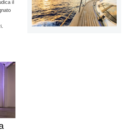
dica il
gnato
i.
a