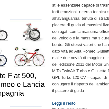
stile essenziale capace di tras
forti emozioni, ricerca tecnica
all’avanguardia, tenuta di strad
piacere di guida ai massimi livel
coniugati con la massima effic
del veicolo e la massima sicur
bordo. Gli stessi valori che ha
dato vita ad Alfa Romeo Giulie
e alle due novità di maggior rili
dell’edizione 2011 del Motor S
MiTo TwinAir Turbo e Giulietta 
tte Fiat 500,
GPL Turbo 120 CV – capaci di
omeo e Lancia
coniugare il rispetto dell’ambie
il piacere di guida
mpagnia
Leggi il resto
Categorie