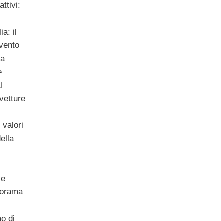
ttivi:
ia: il
vento
va
e
l
vetture
 valori
ella
 e
anorama
o di