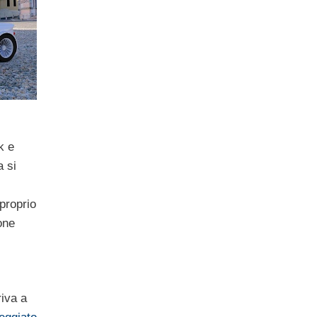
k e
 si
proprio
one
riva a