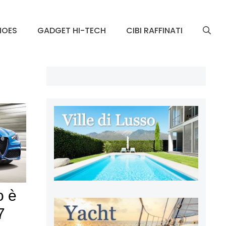
HOES
GADGET HI-TECH
CIBI RAFFINATI
o è
7