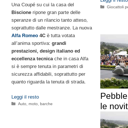
Leggi il resto
Una Coupé su cui la casa del
Categorie
Giocattoli p
Biscione
ripone gran parte delle
speranze di un rilancio tanto atteso,
soprattutto dalle mestranze. La nuova
Alfa Romeo
4C
è tutta votata
all’anima sportiva:
grandi
prestazioni, design italiano ed
eccellenza tecnica
che in casa Alfa
si è sempre tenuta in parametri di
sicurezza affidabili, soprattutto per
quanto riguarda la tenuta di strada.
Pebble
Leggi il resto
Categorie
Auto, moto, barche
le novi