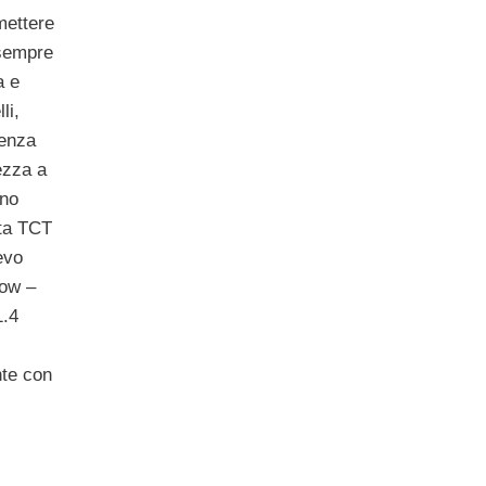
mettere
 sempre
a e
li,
ienza
ezza a
nno
tta TCT
evo
how –
1.4
nte con