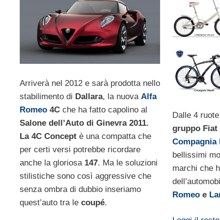
Arriverà nel 2012 e sarà prodotta nello
stabilimento di
Dallara
, la nuova
Alfa
Romeo
4C
che ha fatto capolino al
Dalle 4 ruote 
Salone dell’Auto di Ginevra 2011.
gruppo Fiat
La 4C Concept
è una compatta che
Compagnia 
per certi versi potrebbe ricordare
bellissimi mod
anche la gloriosa
147
. Ma le soluzioni
marchi che ha
stilistiche sono così aggressive che
dell’automobi
senza ombra di dubbio inseriamo
Romeo
e
La
quest’auto tra le
coupé
.