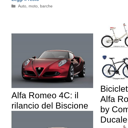
Categorie
Auto, moto, barche
Bicicle
Alfa Romeo 4C: il
Alfa R
rilancio del Biscione
by Co
Ducale