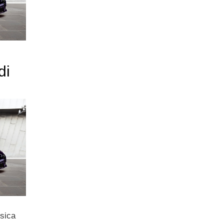
di
usica