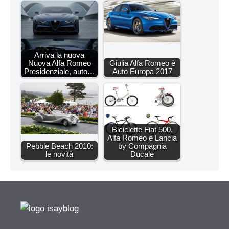
Arriva la nuova
Nuova Alfa Romeo
Giulia Alfa Romeo è
Presidenziale, auto…
Auto Europa 2017
Biciclette Fiat 500,
Alfa Romeo e Lancia
Pebble Beach 2010:
by Compagnia
le novità
Ducale