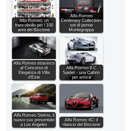
Alfa Romeo
Alfa Romeo: un
Centenary Collection:
francobollo per i 100
set di penne
anni del Biscione
Montegrappa
Alfa Romeo stravince
al Concorso di
Alfa Romeo 8 C
Eleganza di Villa
Spider - una Cabrio
d'Este
per amica
Alfa Romeo Stelvio, il
nuovo suv presentato
Alfa Romeo 4C: il
a Los Angeles
rilancio del Biscione