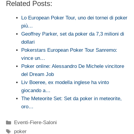
Related Posts:
Lo European Poker Tour, uno dei tornei di poker
più…
Geoffrey Parker, set da poker da 7,3 milioni di
dollari
Pokerstars European Poker Tour Sanremo:
vince un…
Poker online: Alessandro De Michele vincitore
del Dream Job
Liv Boeree, ex modella inglese ha vinto
giocando a…
The Meteorite Set: Set da poker in meteorite,
oro…
Categorie
Eventi-Fiere-Saloni
Tag
poker