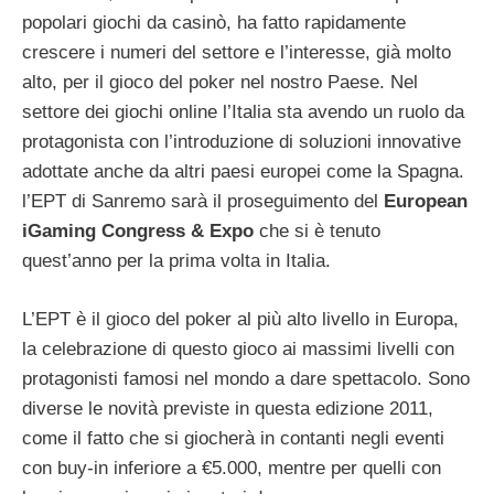
popolari giochi da casinò, ha fatto rapidamente
crescere i numeri del settore e l’interesse, già molto
alto, per il gioco del poker nel nostro Paese. Nel
settore dei giochi online l’Italia sta avendo un ruolo da
protagonista con l’introduzione di soluzioni innovative
adottate anche da altri paesi europei come la Spagna.
l’EPT di Sanremo sarà il proseguimento del
European
iGaming Congress & Expo
che si è tenuto
quest’anno per la prima volta in Italia.
L’EPT è il gioco del poker al più alto livello in Europa,
la celebrazione di questo gioco ai massimi livelli con
protagonisti famosi nel mondo a dare spettacolo. Sono
diverse le novità previste in questa edizione 2011,
come il fatto che si giocherà in contanti negli eventi
con buy-in inferiore a €5.000, mentre per quelli con