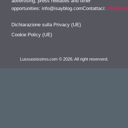
advertising, press releases and other
opportunities:
info@isayblog.comContattaci
:
info@isa
Dichiarazione sulla Privacy (UE)
Cookie Policy (UE)
Lussuosissimo.com © 2026. All right reserverd.