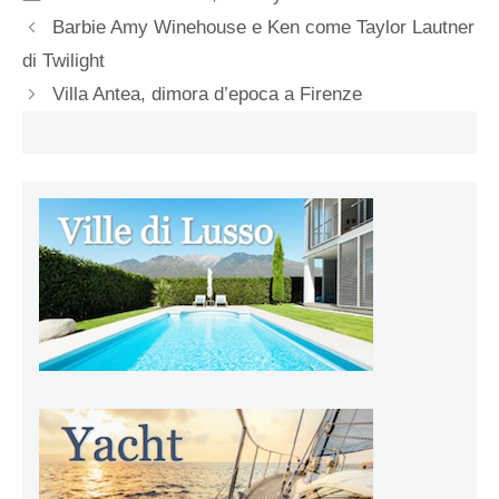
Barbie Amy Winehouse e Ken come Taylor Lautner
di Twilight
Villa Antea, dimora d’epoca a Firenze