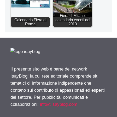
Fiera di Milano:
Calendario Fiera di
calendario eventi del
Roma
2010
Il presente sito web è parte del network
IsayBlog! la cui rete editoriale comprende siti
tematici di informazione indipendente che
contano sul contributo di appassionati ed esperti
del settore. Per pubblicità, comunicati e
collaborazioni:
info@isayblog.com