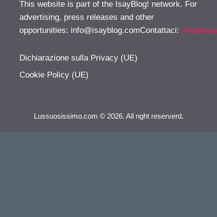
This website is part of the IsayBlog! network. For
advertising, press releases and other
opportunities:
info@isayblog.comContattaci
:
info@isa
Dichiarazione sulla Privacy (UE)
Cookie Policy (UE)
Lussuosissimo.com © 2026. All right reserverd.