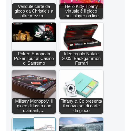
Vendute carte da
Hello Kitty il party
gioco da Christie's a
virtuale è il gioco
oltre mezzo…
multiplayer on line
Poker: European
Idee regalo Natale
Poker Tour al Casinò
2009, Backgammon
di Sanremo
Ferrari
Military Monopoly, il
Tiffany & Co presenta
gioco di lusso con
il nuovo set di carte
diamanti,…
da gioco