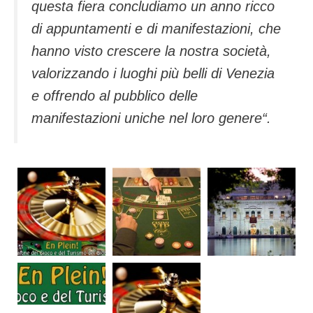
questa fiera concludiamo un anno ricco
di appuntamenti e di manifestazioni, che
hanno visto crescere la nostra società,
valorizzando i luoghi più belli di Venezia
e offrendo al pubblico delle
manifestazioni uniche nel loro genere“.