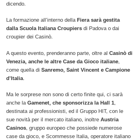
dicendo.
La formazione all’interno della
Fiera sarà gestita
dalla Scuola Italiana Croupiers
di Padova o dai
croupier dei Casinò.
A questo evento, prenderanno parte, oltre al
Casinò di
Venezia, anche le altre Case da Gioco italiane
,
come quella di
Sanremo, Saint Vincent e Campione
d’Italia
.
Ma le sorprese non sono di certo finite qui, ci sarà
anche la
Gamenet, che sponsorizza la Hall 1
,
destinata ai professionisti, ed il Gruppo HIT, con le
sue novità per il mercato italiano, inoltre
Austria
Casinos
, gruppo europeo che possiede numerose
case da gioco, e Scommesse Italia, operatore italiano