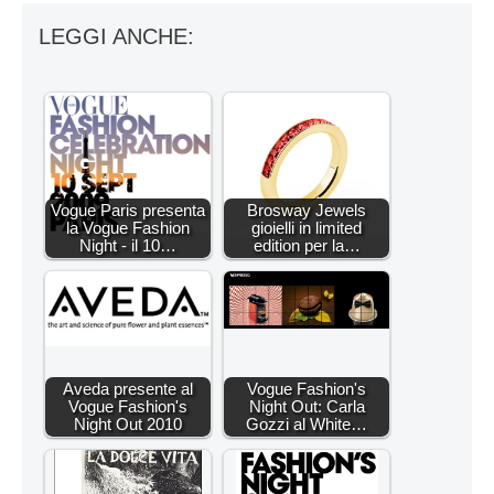
LEGGI ANCHE:
Vogue Paris presenta
Brosway Jewels
la Vogue Fashion
gioielli in limited
Night - il 10…
edition per la…
Aveda presente al
Vogue Fashion's
Vogue Fashion's
Night Out: Carla
Night Out 2010
Gozzi al White…