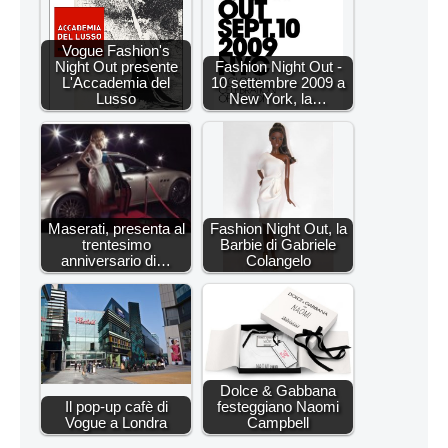
Vogue Fashion's
Night Out presente
Fashion Night Out -
L'Accademia del
10 settembre 2009 a
Lusso
New York, la…
Maserati, presenta al
Fashion Night Out, la
trentesimo
Barbie di Gabriele
anniversario di…
Colangelo
Dolce & Gabbana
Il pop-up cafè di
festeggiano Naomi
Vogue a Londra
Campbell