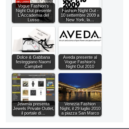
Vogue Fashion's
Night Out presente
Fashion Night Out -
L'Accademia del
10 settembre 2009 a
Lusso
New York, la…
Dolce & Gabbana
Aveda presente al
festeggiano Naomi
Vogue Fashion's
Campbell
Night Out 2010
Jewmia presenta
Venezia Fashion
Jewels Private Outlet,
Night, il 29 luglio 2010
il portale di…
a piazza San Marco