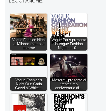
LEGGI ANCHE:
Vogue Fashion Night
Vogue Paris presenta
di Milano: tiriamo le
la Vogue Fashion
somme
Night - il 10…
Vogue Fashion's
Maserati, presenta al
Night Out: Carla
trentesimo
Gozzi al White…
anniversario di…