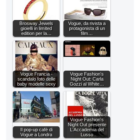
Brosway Jewels
Vogue, da rivista a
gioielli in limited
protagonista di un
edition per la…
film…
Vogue Francia -
Vogue Fashion's
scandalo foto delle
Night Out: Carla
baby modelle sexy
Gozzi al White…
Vogue Fashion's
Night Out presente
Il pop-up cafè di
L'Accademia del
Vogue a Londra
Lusso