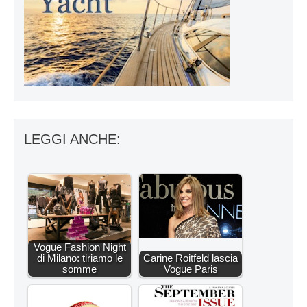
LEGGI ANCHE:
Vogue Fashion Night
di Milano: tiriamo le
Carine Roitfeld lascia
somme
Vogue Paris