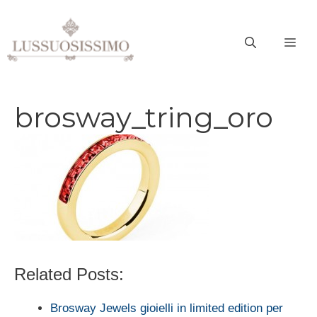
Vai
al
ME
contenuto
brosway_tring_oro
Related Posts:
Brosway Jewels gioielli in limited edition per