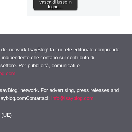
vasca di lusso in
legno…
e del network IsayBlog! la cui rete editoriale comprende
e indipendente che contano sul contributo di
 settore. Per pubblicità, comunicati e
log.com
 IsayBlog! network. For advertising, press releases and
sayblog.comContattaci
:
info@isayblog.com
y (UE)