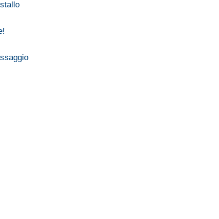
stallo
e!
assaggio