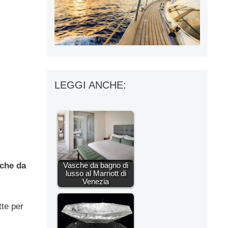
LEGGI ANCHE:
che da
Vasche da bagno di
lusso al Marriott di
Venezia
tte per