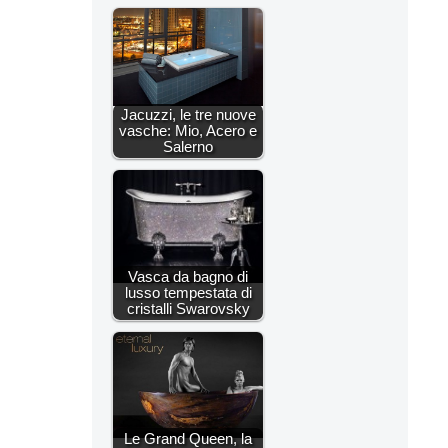
Jacuzzi, le tre nuove
vasche: Mio, Acero e
Salerno
Vasca da bagno di
lusso tempestata di
cristalli Swarovsky
Le Grand Queen, la