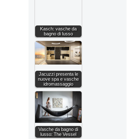
Kasch: vasche da
bagno di lusso
Jacuzzi presenta le
nuove spa e vasche
idromassaggio
Vasche da bagno di
lusso: The Vessel