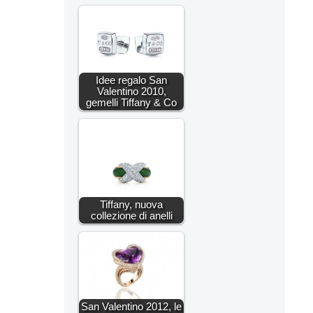
Idee regalo San
Valentino 2010,
gemelli Tiffany & Co
Tiffany, nuova
collezione di anelli
San Valentino 2012, le