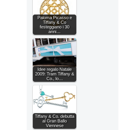
Paloma Picasso e
Tiffany & Co
festeggiano i 30
anni…
Idee regalo Natale
2009: Tram Tiffany &
Co., lo…
Tiffany & Co. debutta
al Gran Ballo
Viennese