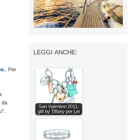
LEGGI ANCHE:
Co
..
Per
a
o da
San Valentino 2011:
u“.
gift by Tiffany per Lei
e