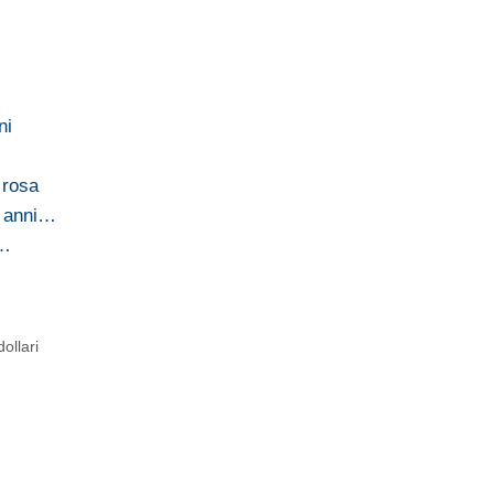
ni
 rosa
0 anni…
o…
ollari