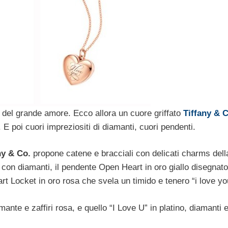
 del grande amore. Ecco allora un cuore griffato
Tiffany & 
o. E poi cuori impreziositi di diamanti, cuori pendenti.
ny & Co.
propone catene e bracciali con delicati charms dell
a con diamanti, il pendente Open Heart in oro giallo disegnat
art Locket in oro rosa che svela un timido e tenero “i love yo
mante e zaffiri rosa, e quello “I Love U” in platino, diamanti 