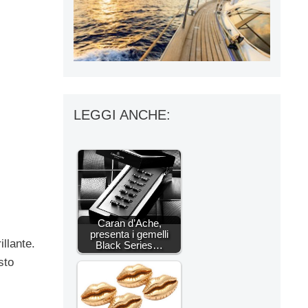
LEGGI ANCHE:
Caran d’Ache,
presenta i gemelli
illante.
Black Series…
sto