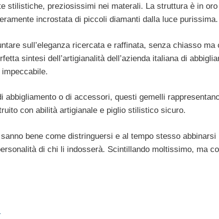
te stilistiche, preziosissimi nei materali. La struttura è in or
teramente incrostata di piccoli diamanti dalla luce purissima.
ntare sull’eleganza ricercata e raffinata, senza chiasso ma
fetta sintesi dell’artigianalità dell’azienda italiana di abbigl
e impeccabile.
 di abbigliamento o di accessori, questi gemelli rappresentano
ito con abilità artigianale e piglio stilistico sicuro.
 sanno bene come distringuersi e al tempo stesso abbinarsi
ersonalità di chi li indosserà. Scintillando moltissimo, ma co
…