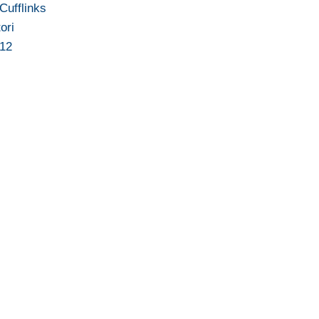
 Cufflinks
ori
012