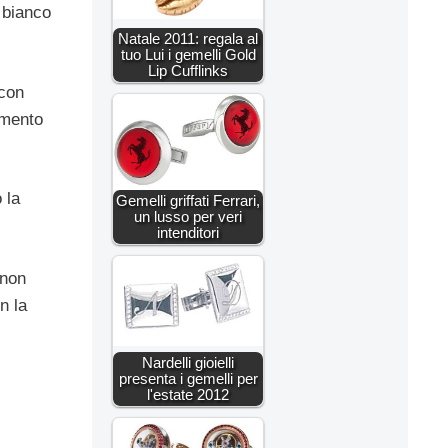
o bianco
Natale 2011: regala al
tuo Lui i gemelli Gold
Lip Cufflinks
 con
iamento
 la
Gemelli griffati Ferrari,
un lusso per veri
intenditori
 non
n la
Nardelli gioielli
presenta i gemelli per
l'estate 2012