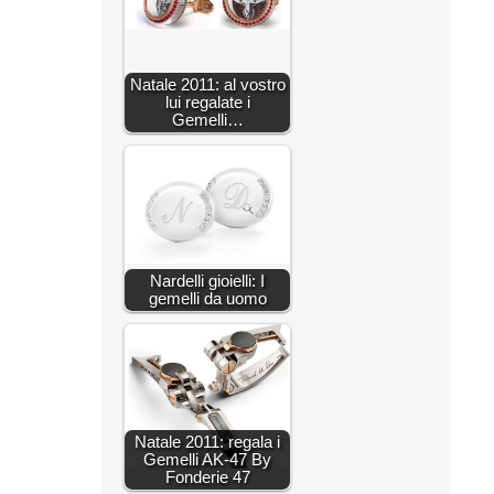
Natale 2011: al vostro
lui regalate i
Gemelli…
Nardelli gioielli: I
gemelli da uomo
Natale 2011: regala i
Gemelli AK-47 By
Fonderie 47