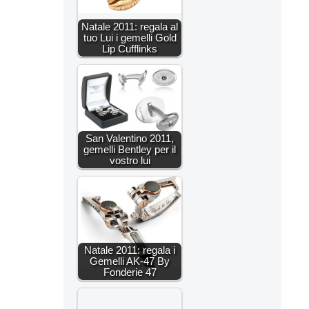
Natale 2011: regala al
tuo Lui i gemelli Gold
Lip Cufflinks
San Valentino 2011,
gemelli Bentley per il
vostro lui
Natale 2011: regala i
Gemelli AK-47 By
Fonderie 47