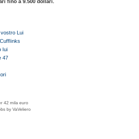
ari fino a 9.500 dollari.
 vostro Lui
 Cufflinks
 lui
e 47
ori
er 42 mila euro
obs by VaVeliero