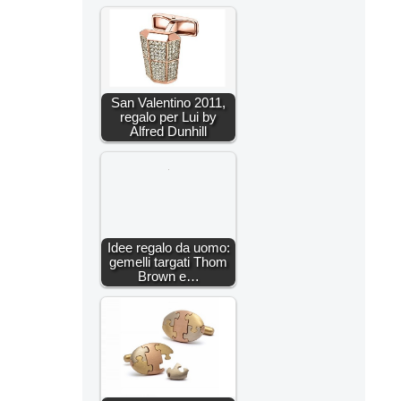
San Valentino 2011,
regalo per Lui by
Alfred Dunhill
Idee regalo da uomo:
gemelli targati Thom
Brown e…