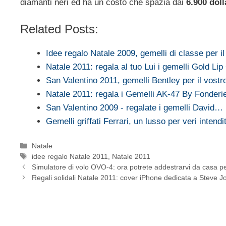
diamanti neri ed ha un costo che spazia dai
6.900 doll
Related Posts:
Idee regalo Natale 2009, gemelli di classe per il
Natale 2011: regala al tuo Lui i gemelli Gold Lip
San Valentino 2011, gemelli Bentley per il vostro
Natale 2011: regala i Gemelli AK-47 By Fonderi
San Valentino 2009 - regalate i gemelli David…
Gemelli griffati Ferrari, un lusso per veri intendit
Categorie
Natale
Tag
idee regalo Natale 2011
,
Natale 2011
Simulatore di volo OVO-4: ora potrete addestrarvi da casa p
Regali solidali Natale 2011: cover iPhone dedicata a Steve J