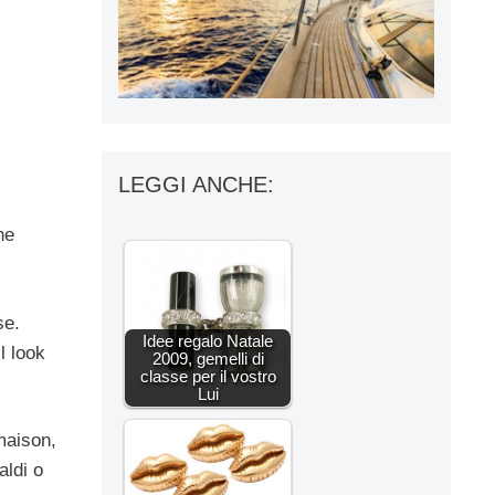
LEGGI ANCHE:
he
se.
Idee regalo Natale
l look
2009, gemelli di
classe per il vostro
Lui
 maison,
aldi o