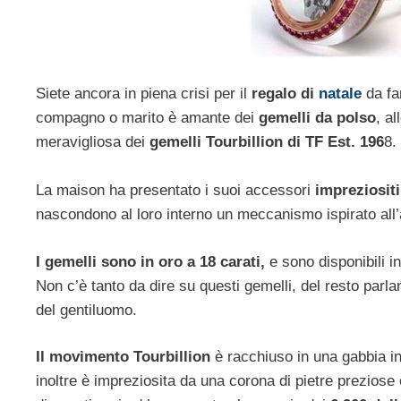
Siete ancora in piena crisi per il
regalo di
natale
da fa
compagno o marito è amante dei
gemelli da polso
, a
meravigliosa dei
gemelli Tourbillion di TF Est. 196
8.
La maison ha presentato i suoi accessori
impreziositi
nascondono al loro interno un meccanismo ispirato all’a
I gemelli sono in oro a 18 carati,
e sono disponibili i
Non c’è tanto da dire su questi gemelli, del resto parlan
del gentiluomo.
Il movimento Tourbillion
è racchiuso in una gabbia in o
inoltre è impreziosita da una corona di pietre preziose 